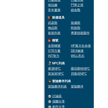
埃拉赫
鬥爭之塔
常年慶典
絕命戰
裝備道具
武器類
裝備類
物品類
時裝類
套裝列表
專業技能製作
稱號
全部稱號
HP最大生命值
STR力量
DEX敏捷
INT智力
WILL意志
NPC列表
庫漢NPC
羅切斯特NPC
莫洛班NPC
貝魯培NPC
冒險夥伴列表
冒險夥伴列表
冒險夥伴
討論區
擷圖分享
創作分享