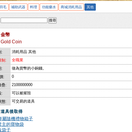
羽毛
補助武器
料理
功能藥水
商城消耗用品
其他
:
搜尋
金幣
Gold Coin
消耗用品 其他
:
全職業
制:
做為貨幣的小銅錢。
:
0
價:
2100000000
疊:
可以被摧毀
:
可交易的道具
態:
用道具後取得
P專屬隨機禮物箱子
君主的寶物袋
板袋子