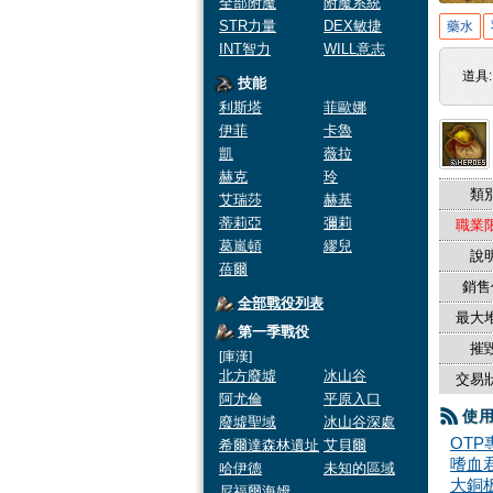
全部附魔
附魔系統
STR力量
DEX敏捷
藥水
INT智力
WILL意志
道具
技能
利斯塔
菲歐娜
伊菲
卡魯
凱
薇拉
赫克
玲
類別
艾瑞莎
赫基
蒂莉亞
彌莉
職業限
葛嵐頓
繆兒
說明
蓓爾
銷售
全部戰役列表
最大堆
第一季戰役
摧毀
[庫漢]
北方廢墟
冰山谷
交易狀
阿尤倫
平原入口
使
廢墟聖域
冰山谷深處
OT
希爾達森林遺址
艾貝爾
嗜血
哈伊德
未知的區域
大銅
尼福爾海姆