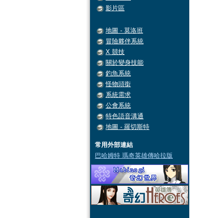
影片區
地圖 - 莫洛班
冒險夥伴系統
X 競技
關於變身技能
釣魚系統
怪物頭銜
系統需求
公會系統
特色語音溝通
地圖 - 羅切斯特
常用外部連結
巴哈姆特 瑪奇英雄傳哈拉版