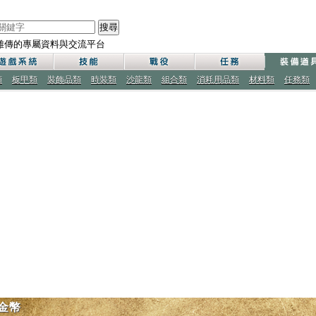
搜尋
雄傳的專屬資料與交流平台
類
板甲類
裝飾品類
時裝類
沙龍類
組合類
消耗用品類
材料類
任務類
金幣