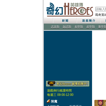
瑪奇英
武器類
副武類
布甲類
皮甲類
重甲
遊戲例行維護時間
每週三 09:00-12:00
附魔