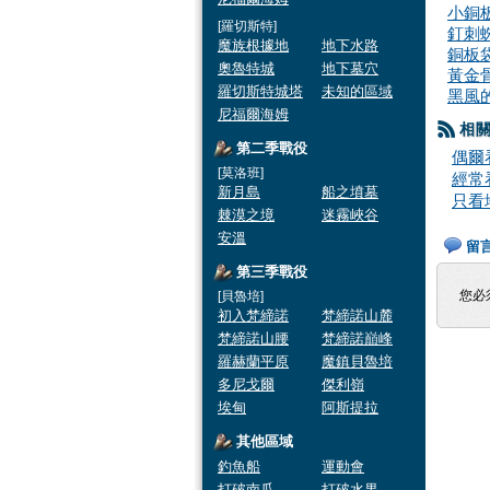
小銅
[羅切斯特]
釘刺
魔族根據地
地下水路
銅板
奧魯特城
地下墓穴
黃金
羅切斯特城塔
未知的區域
黑風
尼福爾海姆
相
第二季戰役
偶爾
[莫洛班]
經常
新月島
船之墳墓
只看
棘漠之境
迷霧峽谷
安溫
留
第三季戰役
您必
[貝魯培]
初入梵締諾
梵締諾山麓
梵締諾山腰
梵締諾巔峰
羅赫蘭平原
魔鎮貝魯培
多尼戈爾
傑利嶺
埃甸
阿斯提拉
其他區域
釣魚船
運動會
打破南瓜
打破水果