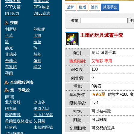
全部附魔
附魔系統
STR力量
DEX敏捷
盾牌
巨盾
護符
滅靈手套
INT智力
WILL意志
裝備:
搜
技能
利斯塔
菲歐娜
里爾的玩具滅靈手套
伊菲
卡魯
凱
薇拉
赫克
玲
副武 滅靈手套
類別:
艾瑞莎
赫基
蒂莉亞
彌莉
艾瑞莎 專用
職業限制:
葛嵐頓
繆兒
100
耐久度:
蓓爾
0
銷售價:
全部戰役列表
0英石
重量:
第一季戰役
2星
防禦力+180 魔
基本數值:
[庫漢]
北方廢墟
冰山谷
Lv.1
限制等級:
阿尤倫
平原入口
可以被摧毀
摧毀:
廢墟聖域
冰山谷深處
可以附魔
附魔:
希爾達森林遺址
艾貝爾
哈伊德
未知的區域
可交易的道具
交易狀態:
尼福爾海姆