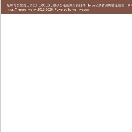
新瑪奇英雄傳 :: 奇幻HEROES；提供台版新瑪奇英雄傳(Heroes)的資訊與交流服務
https://heroes.fws.tw 2012-2026, Powered by wsmwason