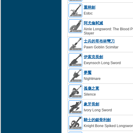
重柄劍
Estoc
阿尤倫弒滅
Ainle Longsword: The Blood P
Slayer
士兵的哥布林彎刀
Pawn Goblin Scimitar
伊索克長劍
Ewynsoch Long Sword
夢魘
Nightmare
孤傷之寞
Silence
象牙長劍
Ivory Long Sword
騎士的鋸骨利劍
Knight Bone Spiked Longswor