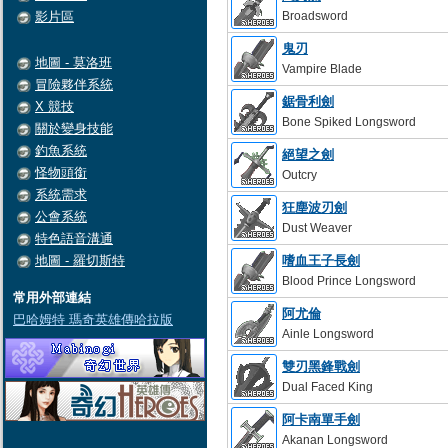
影片區
Broadsword
鬼刃
地圖 - 莫洛班
Vampire Blade
冒險夥伴系統
鋸骨利劍
X 競技
Bone Spiked Longsword
關於變身技能
釣魚系統
絕望之劍
怪物頭銜
Outcry
系統需求
狂塵波刃劍
公會系統
Dust Weaver
特色語音溝通
地圖 - 羅切斯特
嗜血王子長劍
Blood Prince Longsword
常用外部連結
阿尤倫
巴哈姆特 瑪奇英雄傳哈拉版
Ainle Longsword
雙刃黑鋒戰劍
Dual Faced King
阿卡南單手劍
Akanan Longsword