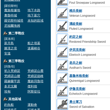
Foul Snowpaw Longsword
[羅切斯特]
魔族根據地
地下水路
精兵長劍
奧魯特城
地下墓穴
Veteran Longsword
羅切斯特城塔
未知的區域
溝紋長劍
尼福爾海姆
Fluted Longsword
第二季戰役
約定之劍
[莫洛班]
Restored Friendship Sword
新月島
船之墳墓
棘漠之境
迷霧峽谷
伊貝克長劍
安溫
Ebeloch Longsword
第三季戰役
老兵之劍
[貝魯培]
Aodhan's Sword
初入梵締諾
梵締諾山麓
基魯米格長劍
梵締諾山腰
梵締諾巔峰
Quiremigal Longsword
羅赫蘭平原
魔鎮貝魯培
多尼戈爾
傑利嶺
伊魯克長劍
埃甸
阿斯提拉
Echeloch Longsword
其他區域
勇士軍刀
釣魚船
運動會
Sword of Salvation
打破南瓜
打破水果