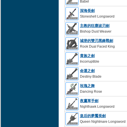
Babel
深海長劍
Stoneshell Longsword
主教的狂塵波刃劍
Bishop Dust Weaver
城堡的雙刃黑鋒戰劍
Rook Dual Faced King
貴族之劍
Incorruptible
命運之劍
Destiny Blade
玫瑰之舞
Dancing Rose
夜鷹單手劍
Nighthawk Longsword
皇后的夢魘長劍
Queen Nightmare Longsword