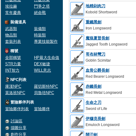
地精剁肉刀
埃拉赫
鬥爭之塔
Kobold Shortsword
常年慶典
絕命戰
裝備道具
重鐵黑劍
Iron Longsword
武器類
裝備類
物品類
時裝類
魔狼夏普長劍
套裝列表
專業技能製作
Jagged Tooth Longsword
稱號
哥布林彎刀
全部稱號
HP最大生命值
Goblin Scimitar
STR力量
DEX敏捷
INT智力
WILL意志
血骨公爵長劍
Red Bearer Longsword
NPC列表
庫漢NPC
羅切斯特NPC
赤鐵長劍
莫洛班NPC
貝魯培NPC
Red Metal Longsword
冒險夥伴列表
生命之刃
冒險夥伴列表
冒險夥伴
Sword of Life
伊穆克長劍
討論區
Emuloch Longsword
擷圖分享
創作分享
闊刃劍