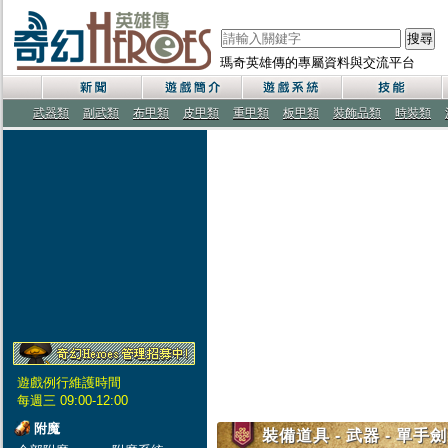
搜尋
瑪奇英雄傳的專屬資料與交流平台
武器類
副武類
布甲類
皮甲類
重甲類
板甲類
裝飾品類
時裝類
遊戲例行維護時間
每週三 09:00-12:00
附魔
裝備道具 - 武器 - 單手劍