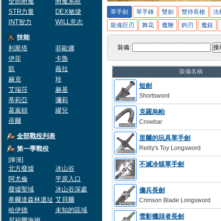
全部附魔
附魔系統
STR力量
DEX敏捷
單手劍
單手錘
雙劍
雙持長槍
法
INT智力
WILL意志
龍魂巨刃
舞花
魔鞭
鉤刃
魔銃
技能
裝備:
搜
利斯塔
菲歐娜
伊菲
卡魯
凱
薇拉
裝備名稱
赫克
玲
短劍
艾瑞莎
赫基
Shortsword
蒂莉亞
彌莉
葛嵐頓
繆兒
克羅烏帕
蓓爾
Crowbar
全部戰役列表
里爾的玩具單手劍
Reilly's Toy Longsword
第一季戰役
[庫漢]
不滅冷燄單手劍
北方廢墟
冰山谷
阿尤倫
平原入口
廢墟聖域
冰山谷深處
傭兵長劍
希爾達森林遺址
艾貝爾
Crimson Blade Longsword
哈伊德
未知的區域
雪影獵頭者長劍
尼福爾海姆