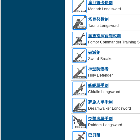
摩那魯卡長劍
Monark Longsword
塔奧努長劍
Taonu Longsword
魔族指揮官制式劍
Fomor Commander Training 
破滅劍
Sword-Breaker
神聖防禦者
Holy Defender
蜥蜴單手劍
Chiulin Longsword
夢旅人單手劍
Dreamwalker Longsword
突擊者單手劍
Raider's Longsword
巴貝爾