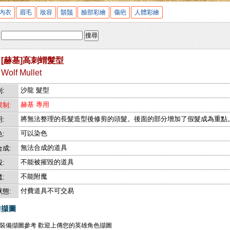
內衣
眉毛
妝容
鬍鬚
臉部彩繪
傷疤
人體彩繪
:
搜尋
[赫基]高刺蝟髮型
Wolf Mullet
沙龍 髮型
:
赫基 專用
制:
將無法整理的長髮造型後修剪的頭髮。後面的部分增加了假髮成為重點
:
可以染色
:
無法合成的道具
成:
不能被摧毀的道具
:
不能附魔
:
付費道具不可交易
態:
備擷圖
裝備擷圖參考 歡迎上傳您的英雄角色擷圖