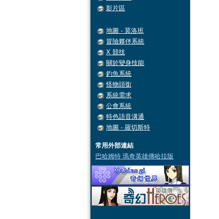
影片區
地圖 - 莫洛班
冒險夥伴系統
X 競技
關於變身技能
釣魚系統
怪物頭銜
系統需求
公會系統
特色語音溝通
地圖 - 羅切斯特
常用外部連結
巴哈姆特 瑪奇英雄傳哈拉版