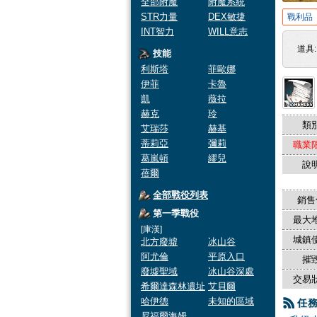
全部附魔
附魔系統
STR力量
DEX敏捷
戰利品
INT智力
WILL意志
道具
技能
利斯塔
菲歐娜
伊菲
卡魯
凱
薇拉
赫克
玲
類別
艾瑞莎
赫基
蒂莉亞
彌莉
職業限
葛嵐頓
繆兒
說明
蓓爾
全部戰役列表
銷售
第一季戰役
最大堆
[庫漢]
城鎮使
北方廢墟
冰山谷
阿尤倫
平原入口
摧毀
廢墟聖域
冰山谷深處
交易狀
希爾達森林遺址
艾貝爾
哈伊德
未知的區域
任
尼福爾海姆