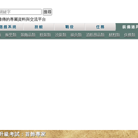
搜尋
雄傳的專屬資料與交流平台
類
板甲類
裝飾品類
時裝類
沙龍類
組合類
消耗用品類
材料類
任務類
升級考試：首飾專家