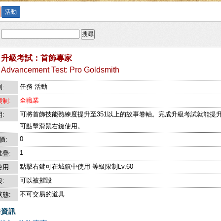
活動
:
搜尋
升級考試：首飾專家
Advancement Test: Pro Goldsmith
任務 活動
:
全職業
制:
可將首飾技能熟練度提升至351以上的故事卷軸。完成升級考試就能提
:
可點擊滑鼠右鍵使用。
0
價:
1
疊:
點擊右鍵可在城鎮中使用 等級限制Lv.60
用:
可以被摧毀
:
不可交易的道具
態:
務資訊