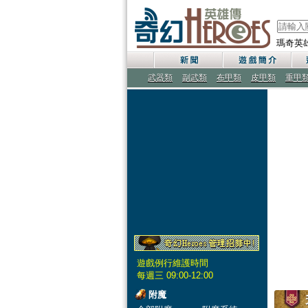
瑪奇英
武器類
副武類
布甲類
皮甲類
重甲
遊戲例行維護時間
每週三 09:00-12:00
附魔