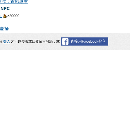
考試：首飾專家
NPC
斯
×20000
言討論
直接用Facebook登入
須
登入
才可以發表或回覆留言討論，或