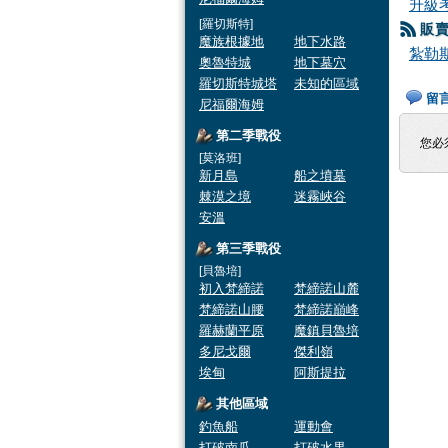
升級
[羅切斯特]
販賣
魔族根據地
地下水路
紮勒
奧魯特城
地下墓穴
羅切斯特城塔
未知的區域
留
尼福爾海姆
第二季戰役
您必
[莫洛班]
新月島
船之墳墓
棘漠之境
迷霧峽谷
安溫
第三季戰役
[貝魯培]
初入梵締諾
梵締諾山麓
梵締諾山腰
梵締諾巔峰
羅赫蘭平原
魔鎮貝魯培
多尼戈爾
傑利嶺
埃甸
阿斯提拉
其他區域
釣魚船
運動會
打破南瓜
打破水果