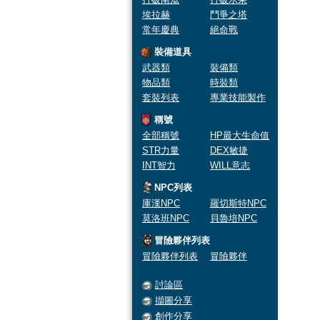
埃拉赫
鬥爭之塔
常年慶典
絕命戰
裝備道具
武器類
裝備類
物品類
時裝類
套裝列表
專業技能製作
稱號
全部稱號
HP最大生命值
STR力量
DEX敏捷
INT智力
WILL意志
NPC列表
庫漢NPC
羅切斯特NPC
莫洛班NPC
貝魯培NPC
冒險夥伴列表
冒險夥伴列表
冒險夥伴
討論區
擷圖分享
創作分享