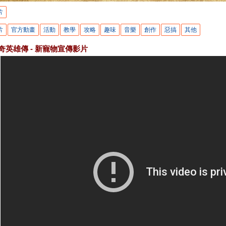
片
片
官方動畫
活動
教學
攻略
趣味
音樂
創作
惡搞
其他
奇英雄傳 - 新寵物宣傳影片