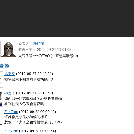
發表人：
格鬥龍
發表日期：
2012-09-27 19:01:08
太萌了啦~~~O\\\\\\O (一直憨笑狀態中)
言討論
冰羽悠
(2012-09-27 22:48:21)
寵物出來不知道有甚麼功能- -?
榊奧丁
(2012-09-27 23:19:50)
切勿以一時高興有趣的心態收養寵物
看到他長大你還會有愛嗎
ZenZero
(2012-09-28 00:00:49)
這好像是小鬼小時候的樣子
想像一下大了之後你就會拔刀了/ W \""
ZenZero
(2012-09-28 00:00:54)