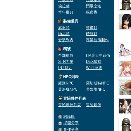
埃拉赫
鬥爭之塔
常年慶典
絕命戰
裝備道具
武器類
裝備類
物品類
時裝類
套裝列表
專業技能製作
稱號
全部稱號
HP最大生命值
STR力量
DEX敏捷
INT智力
WILL意志
NPC列表
庫漢NPC
羅切斯特NPC
莫洛班NPC
貝魯培NPC
冒險夥伴列表
冒險夥伴列表
冒險夥伴
討論區
擷圖分享
創作分享