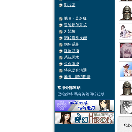
影片區
地圖 - 莫洛班
冒險夥伴系統
X 競技
關於變身技能
釣魚系統
怪物頭銜
系統需求
公會系統
特色語音溝通
地圖 - 羅切斯特
常用外部連結
巴哈姆特 瑪奇英雄傳哈拉版
您必