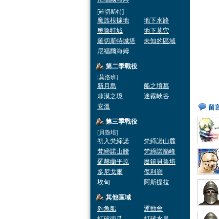
[羅切斯特]
魔族根據地
地下水路
奧魯特城
地下墓穴
羅切斯特城塔
未知的區域
尼福爾海姆
第二季戰役
[莫洛班]
新月島
船之墳墓
棘漠之境
迷霧峽谷
安溫
留
第三季戰役
[貝魯培]
初入梵締諾
梵締諾山麓
梵締諾山腰
梵締諾巔峰
羅赫蘭平原
魔鎮貝魯培
多尼戈爾
傑利嶺
埃甸
阿斯提拉
其他區域
釣魚船
運動會
打破南瓜
打破水果