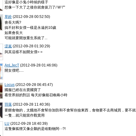
這好像是小鬼小時候的樣子
想像一下大了之後你就會拔刀了/ W \""
草鈴
(2012-09-28 00:52:50)
會長大嗎?
搞不好和女僕一樣是永遠的10歲
如果會長大
可能就要開放重生系統了...
湜嵐
(2012-09-28 01:30:29)
與其這樣不如開女僕= =
AnLJecT
(2012-09-28 01:46:06)
開女僕吧.....
Locus
(2012-09-28 06:45:47)
國服已經在出賣國寶了
看世界頻的對話 每天好像能召喚兩小時
羽落
(2012-09-28 11:40:36)
要餵食物的，太餓他不會幫你加防和不會幫你撿東西，食物要不去商城買，要不就
一隻…就只能當作觀賞用
LU
(2012-09-28 18:40:39)
這隻像狐狸又像企鵝的是啥動物阿- -?!