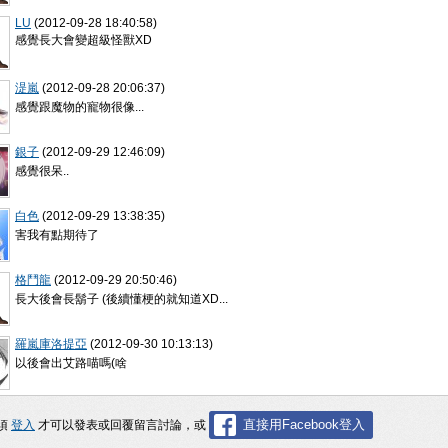
LU
(2012-09-28 18:40:58)
感覺長大會變超級怪獸XD
湜嵐
(2012-09-28 20:06:37)
感覺跟魔物的寵物很像...
銀子
(2012-09-29 12:46:09)
感覺很呆..
白色
(2012-09-29 13:38:35)
害我有點期待了
格鬥龍
(2012-09-29 20:50:46)
長大後會長鬍子 (後續懂梗的就知道XD...
羅嵐庫洛提亞
(2012-09-30 10:13:13)
以後會出艾路喵嗎(啥
直接用Facebook登入
須
登入
才可以發表或回覆留言討論，或