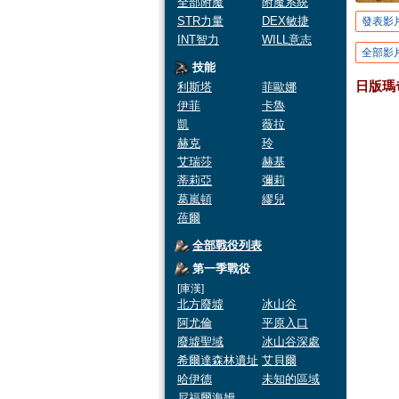
全部附魔
附魔系統
STR力量
DEX敏捷
發表影
INT智力
WILL意志
全部影
技能
日版瑪
利斯塔
菲歐娜
伊菲
卡魯
凱
薇拉
赫克
玲
艾瑞莎
赫基
蒂莉亞
彌莉
葛嵐頓
繆兒
蓓爾
全部戰役列表
第一季戰役
[庫漢]
北方廢墟
冰山谷
阿尤倫
平原入口
廢墟聖域
冰山谷深處
希爾達森林遺址
艾貝爾
哈伊德
未知的區域
尼福爾海姆