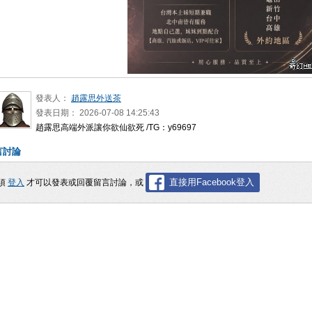
發表人：
趙露思外送茶
發表日期：
2026-07-08 14:25:43
趙露思高端外派讓你欲仙欲死 /TG：y69697
言討論
直接用Facebook登入
須
登入
才可以發表或回覆留言討論，或