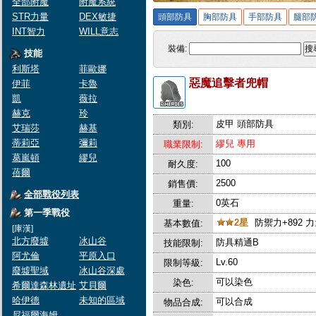
全部附魔
附魔系統
STR力量
DEX敏捷
頭部防具
胸部防具
手部防具
腿部
INT智力
WILL意志
裝備:
搜
技能
利斯塔
菲歐娜
惡魔追擊者兜帽
伊菲
卡魯
凱
薇拉
赫克
玲
皮甲 頭部防具
類別:
艾瑞莎
赫基
蒂莉亞
彌莉
繆兒 專用
職業限制:
葛嵐頓
繆兒
100
耐久度:
蓓爾
2500
銷售價:
全部戰役列表
0英石
重量:
第一季戰役
2星
防禦力+892 力
基本數值:
[庫漢]
北方廢墟
冰山谷
防具精通B
技能限制:
阿尤倫
平原入口
Lv.60
限制等級:
廢墟聖域
冰山谷深處
可以染色
染色:
希爾達森林遺址
艾貝爾
哈伊德
未知的區域
可以合成
物品合成:
尼福爾海姆