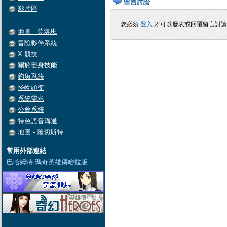
留言討論
影片區
您必須
登入
才可以發表或回覆留言討
地圖 - 莫洛班
冒險夥伴系統
X 競技
關於變身技能
釣魚系統
怪物頭銜
系統需求
公會系統
特色語音溝通
地圖 - 羅切斯特
常用外部連結
巴哈姆特 瑪奇英雄傳哈拉版