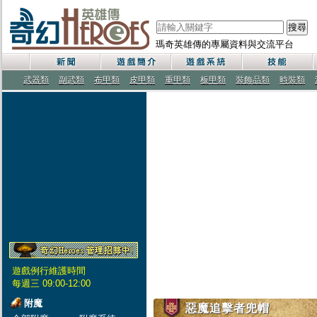
搜尋
瑪奇英雄傳的專屬資料與交流平台
武器類
副武類
布甲類
皮甲類
重甲類
板甲類
裝飾品類
時裝類
遊戲例行維護時間
每週三 09:00-12:00
附魔
惡魔追擊者兜帽