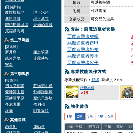
可以被摧毀
摧毀:
[羅切斯特]
可以附魔
附魔:
魔族根據地
地下水路
奧魯特城
地下墓穴
可交易的道具
交易狀態:
羅切斯特城塔
未知的區域
套裝：惡魔追擊者套裝
尼福爾海姆
惡魔追擊者兜帽
第二季戰役
惡魔追擊者盔甲
[莫洛班]
惡魔追擊者短裙
新月島
船之墳墓
惡魔追擊者護手
棘漠之境
迷霧峽谷
惡魔追擊者靴子
安溫
專業技能製作方式
第三季戰役
專業技能製作：
裁縫
(熟練度:370)
[貝魯培]
初入梵締諾
梵締諾山麓
特級布料
梵締諾山腰
梵締諾巔峰
×15
羅赫蘭平原
魔鎮貝魯培
多尼戈爾
傑利嶺
強化數值
埃甸
阿斯提拉
1星
2星
3星
4星
5星
其他區域
釣魚船
運動會
強化等級
防禦力
力量
敏捷
智
打破南瓜
打破水果