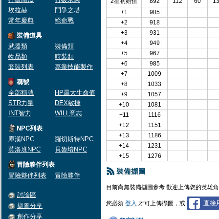
2星初始值
892
112
60
1
埃拉赫
鬥爭之塔
+1
905
常年慶典
絕命戰
+2
918
+3
931
裝備道具
+4
949
武器類
裝備類
+5
967
物品類
時裝類
+6
985
套裝列表
專業技能製作
+7
1009
稱號
+8
1033
全部稱號
HP最大生命值
+9
1057
STR力量
DEX敏捷
+10
1081
INT智力
WILL意志
+11
1116
+12
1151
NPC列表
+13
1186
庫漢NPC
羅切斯特NPC
+14
1231
莫洛班NPC
貝魯培NPC
+15
1276
冒險夥伴列表
裝備擷圖
冒險夥伴列表
冒險夥伴
目前尚無裝備擷圖參考 歡迎上傳您的英雄
討論區
直接用
您必須
登入
才可上傳擷圖，或
擷圖分享
創作分享