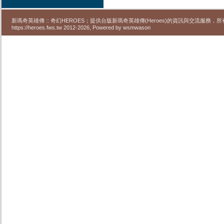
新瑪奇英雄傳 :: 奇幻HEROES；提供台版新瑪奇英雄傳(Heroes)的資訊與交流服務
https://heroes.fws.tw 2012-2026, Powered by wsmwason