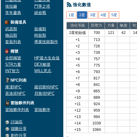
強化數值
埃拉赫
鬥爭之塔
常年慶典
絕命戰
1星
2星
3星
4星
5星
裝備道具
強化等級
防禦力
力量
敏捷
智
武器類
裝備類
2星初始值
700
121
42
1
物品類
時裝類
+1
713
套裝列表
專業技能製作
+2
726
稱號
+3
739
全部稱號
HP最大生命值
+4
757
STR力量
DEX敏捷
+5
775
INT智力
WILL意志
+6
793
+7
817
NPC列表
+8
841
庫漢NPC
羅切斯特NPC
+9
865
莫洛班NPC
貝魯培NPC
+10
889
冒險夥伴列表
+11
924
冒險夥伴列表
冒險夥伴
+12
959
+13
994
討論區
+14
1039
擷圖分享
+15
1084
創作分享