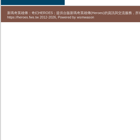
新瑪奇英雄傳 :: 奇幻HEROES；提供台版新瑪奇英雄傳(Heroes)的資訊與交流服務
https://heroes.fws.tw 2012-2026, Powered by wsmwason