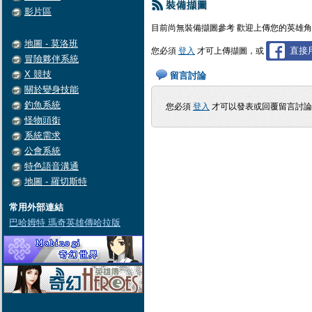
裝備擷圖
影片區
目前尚無裝備擷圖參考 歡迎上傳您的英雄
地圖 - 莫洛班
直接用
您必須
登入
才可上傳擷圖，或
冒險夥伴系統
X 競技
留言討論
關於變身技能
釣魚系統
您必須
登入
才可以發表或回覆留言討
怪物頭銜
系統需求
公會系統
特色語音溝通
地圖 - 羅切斯特
常用外部連結
巴哈姆特 瑪奇英雄傳哈拉版