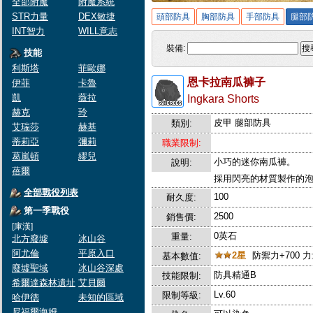
全部附魔
附魔系統
STR力量
DEX敏捷
頭部防具
胸部防具
手部防具
腿部
INT智力
WILL意志
裝備:
搜
技能
利斯塔
菲歐娜
恩卡拉南瓜褲子
伊菲
卡魯
凱
薇拉
Ingkara Shorts
赫克
玲
皮甲 腿部防具
類別:
艾瑞莎
赫基
蒂莉亞
彌莉
職業限制:
葛嵐頓
繆兒
小巧的迷你南瓜褲。
說明:
蓓爾
採用閃亮的材質製作的
全部戰役列表
100
耐久度:
第一季戰役
2500
銷售價:
[庫漢]
0英石
重量:
北方廢墟
冰山谷
阿尤倫
平原入口
2星
防禦力+700 力
基本數值:
廢墟聖域
冰山谷深處
防具精通B
技能限制:
希爾達森林遺址
艾貝爾
Lv.60
限制等級:
哈伊德
未知的區域
尼福爾海姆