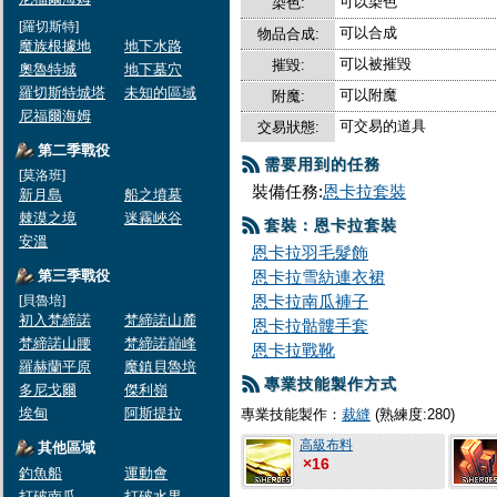
可以染色
染色:
[羅切斯特]
可以合成
物品合成:
魔族根據地
地下水路
可以被摧毀
摧毀:
奧魯特城
地下墓穴
羅切斯特城塔
未知的區域
可以附魔
附魔:
尼福爾海姆
可交易的道具
交易狀態:
第二季戰役
需要用到的任務
[莫洛班]
裝備任務:
恩卡拉套裝
新月島
船之墳墓
棘漠之境
迷霧峽谷
套裝：恩卡拉套裝
安溫
恩卡拉羽毛髮飾
第三季戰役
恩卡拉雪紡連衣裙
恩卡拉南瓜褲子
[貝魯培]
初入梵締諾
梵締諾山麓
恩卡拉骷髏手套
梵締諾山腰
梵締諾巔峰
恩卡拉戰靴
羅赫蘭平原
魔鎮貝魯培
專業技能製作方式
多尼戈爾
傑利嶺
埃甸
阿斯提拉
專業技能製作：
裁縫
(熟練度:280)
高級布料
其他區域
×16
釣魚船
運動會
打破南瓜
打破水果