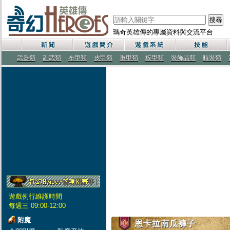
搜尋
瑪奇英雄傳的專屬資料與交流平台
武器類
副武類
布甲類
皮甲類
重甲類
板甲類
裝飾品類
時裝類
遊戲例行維護時間
每週三 09:00-12:00
附魔
恩卡拉南瓜褲子