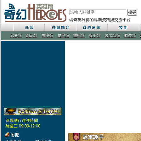
搜尋
瑪奇英雄傳的專屬資料與交流平台
武器類
副武類
布甲類
皮甲類
重甲類
板甲類
裝飾品類
時裝類
遊戲例行維護時間
每週三 09:00-12:00
附魔
冠軍護手