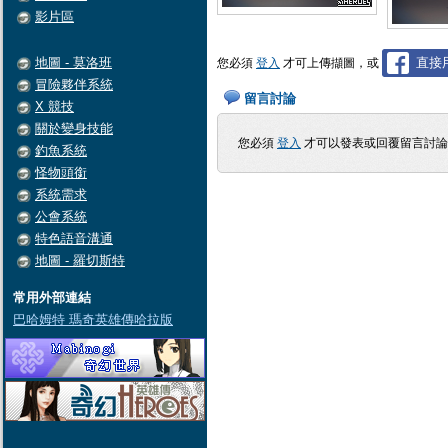
影片區
地圖 - 莫洛班
直接用
您必須
登入
才可上傳擷圖，或
冒險夥伴系統
留言討論
X 競技
關於變身技能
您必須
登入
才可以發表或回覆留言討
釣魚系統
怪物頭銜
系統需求
公會系統
特色語音溝通
地圖 - 羅切斯特
常用外部連結
巴哈姆特 瑪奇英雄傳哈拉版