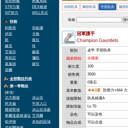
全部附魔
附魔系統
STR力量
DEX敏捷
頭部防具
胸部防具
手部防具
腿部
INT智力
WILL意志
裝備:
搜
技能
利斯塔
菲歐娜
冠軍護手
伊菲
卡魯
凱
薇拉
Champion Gauntlets
赫克
玲
皮甲 手部防具
類別:
艾瑞莎
赫基
蒂莉亞
彌莉
全職業
職業限制:
葛嵐頓
繆兒
100
耐久度:
蓓爾
3500
銷售價:
全部戰役列表
0英石
重量:
第一季戰役
2星
防禦力+844 力
基本數值:
[庫漢]
北方廢墟
冰山谷
防具精通A
技能限制:
阿尤倫
平原入口
Lv.70
限制等級:
廢墟聖域
冰山谷深處
可以染色
染色:
希爾達森林遺址
艾貝爾
哈伊德
未知的區域
可以合成
物品合成:
尼福爾海姆