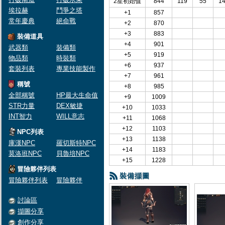
2星初始值
844
119
55
1
埃拉赫
鬥爭之塔
+1
857
常年慶典
絕命戰
+2
870
+3
883
裝備道具
+4
901
武器類
裝備類
+5
919
物品類
時裝類
+6
937
套裝列表
專業技能製作
+7
961
稱號
+8
985
全部稱號
HP最大生命值
+9
1009
STR力量
DEX敏捷
+10
1033
INT智力
WILL意志
+11
1068
+12
1103
NPC列表
+13
1138
庫漢NPC
羅切斯特NPC
+14
1183
莫洛班NPC
貝魯培NPC
+15
1228
冒險夥伴列表
裝備擷圖
冒險夥伴列表
冒險夥伴
討論區
擷圖分享
創作分享