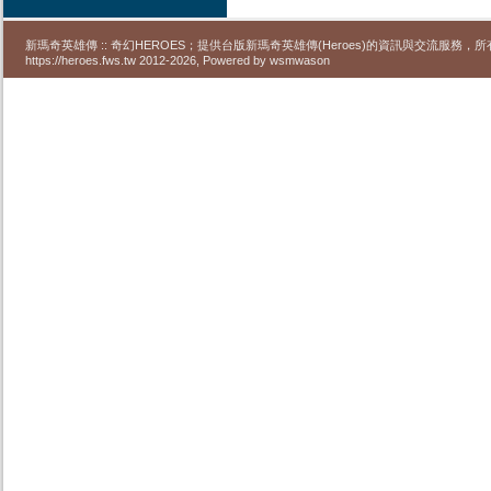
新瑪奇英雄傳 :: 奇幻HEROES；提供台版新瑪奇英雄傳(Heroes)的資訊與交流服務
https://heroes.fws.tw 2012-2026, Powered by wsmwason