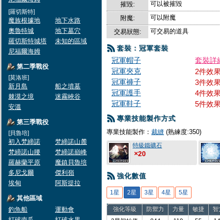
可以被摧毀
摧毀:
[羅切斯特]
可以附魔
附魔:
魔族根據地
地下水路
奧魯特城
地下墓穴
可交易的道具
交易狀態:
羅切斯特城塔
未知的區域
套裝：冠軍套裝
尼福爾海姆
冠軍帽子
套裝詳
第二季戰役
冠軍夾克
2件效果
[莫洛班]
冠軍褲子
3件效果
新月島
船之墳墓
冠軍護手
4件效果
棘漠之境
迷霧峽谷
冠軍鞋子
5件效果
安溫
專業技能製作方式
第三季戰役
專業技能製作：
裁縫
(熟練度:350)
[貝魯培]
初入梵締諾
梵締諾山麓
特級鐵礦石
梵締諾山腰
梵締諾巔峰
×20
羅赫蘭平原
魔鎮貝魯培
多尼戈爾
傑利嶺
強化數值
埃甸
阿斯提拉
1星
2星
3星
4星
5星
其他區域
釣魚船
運動會
強化等級
防禦力
力量
敏捷
智
打破南瓜
打破水果