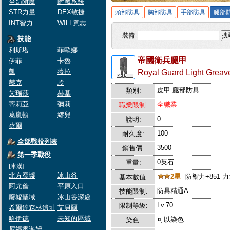
全部附魔
附魔系統
STR力量
DEX敏捷
頭部防具
胸部防具
手部防具
腿部
INT智力
WILL意志
裝備:
搜
技能
利斯塔
菲歐娜
帝國衛兵腿甲
伊菲
卡魯
凱
薇拉
Royal Guard Light Greav
赫克
玲
皮甲 腿部防具
類別:
艾瑞莎
赫基
蒂莉亞
彌莉
全職業
職業限制:
葛嵐頓
繆兒
0
說明:
蓓爾
100
耐久度:
全部戰役列表
3500
銷售價:
第一季戰役
0英石
重量:
[庫漢]
北方廢墟
冰山谷
2星
防禦力+851 力
基本數值:
阿尤倫
平原入口
防具精通A
技能限制:
廢墟聖域
冰山谷深處
Lv.70
限制等級:
希爾達森林遺址
艾貝爾
哈伊德
未知的區域
可以染色
染色:
尼福爾海姆