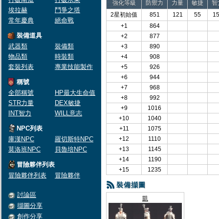
強化等級
防禦力
力量
敏捷
智
埃拉赫
鬥爭之塔
2星初始值
851
121
55
1
常年慶典
絕命戰
+1
864
裝備道具
+2
877
武器類
裝備類
+3
890
物品類
時裝類
+4
908
套裝列表
專業技能製作
+5
926
+6
944
稱號
+7
968
全部稱號
HP最大生命值
+8
992
STR力量
DEX敏捷
+9
1016
INT智力
WILL意志
+10
1040
NPC列表
+11
1075
庫漢NPC
羅切斯特NPC
+12
1110
莫洛班NPC
貝魯培NPC
+13
1145
+14
1190
冒險夥伴列表
+15
1235
冒險夥伴列表
冒險夥伴
裝備擷圖
討論區
凱
擷圖分享
創作分享