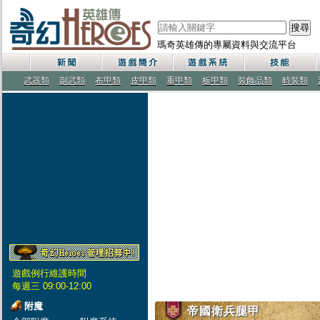
搜尋
瑪奇英雄傳的專屬資料與交流平台
武器類
副武類
布甲類
皮甲類
重甲類
板甲類
裝飾品類
時裝類
遊戲例行維護時間
每週三 09:00-12:00
附魔
帝國衛兵腿甲