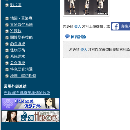
影片區
地圖 - 莫洛班
冒險夥伴系統
直接用
您必須
登入
才可上傳擷圖，或
X 競技
留言討論
關於變身技能
釣魚系統
您必須
登入
才可以發表或回覆留言討
怪物頭銜
系統需求
公會系統
特色語音溝通
地圖 - 羅切斯特
常用外部連結
巴哈姆特 瑪奇英雄傳哈拉版