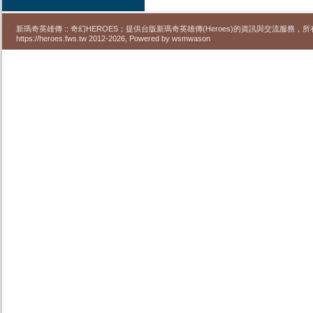
新瑪奇英雄傳 :: 奇幻HEROES；提供台版新瑪奇英雄傳(Heroes)的資訊與交流服務
https://heroes.fws.tw 2012-2026, Powered by wsmwason