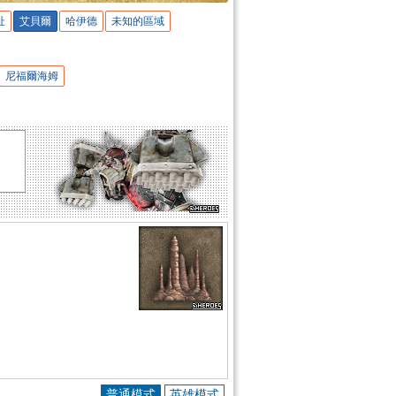
址
艾貝爾
哈伊德
未知的區域
尼福爾海姆
普通模式
英雄模式