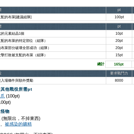
標
pt
配的布萊[建議組隊]
100pt
標
pt
代的元素結晶1個
10pt
支配的布萊的特定部位（組隊）
20pt
的布萊部分破壞全部成功（組隊）
20pt
攻擊打敗被支配的布萊（組隊）
15pt
總計
165pt
役
要求戰鬥力
役入場條件與額外獎勵
8000
其他戰役所需pt
之爪
(100pt)
100pt)
現怪物
 (無限出，不掉東西)
蛛
、
被感染的礦精