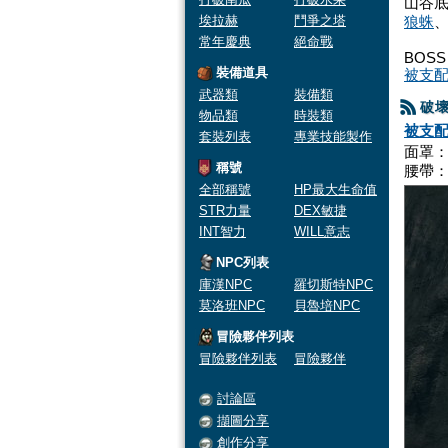
山谷底
埃拉赫
鬥爭之塔
狼蛛
常年慶典
絕命戰
BOSS
裝備道具
被支
武器類
裝備類
破
物品類
時裝類
被支
套裝列表
專業技能製作
面罩
稱號
腰帶
全部稱號
HP最大生命值
STR力量
DEX敏捷
INT智力
WILL意志
NPC列表
庫漢NPC
羅切斯特NPC
莫洛班NPC
貝魯培NPC
冒險夥伴列表
冒險夥伴列表
冒險夥伴
討論區
擷圖分享
創作分享