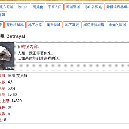
北方廢墟
冰山谷
阿尤倫
平原入口
廢墟聖域
冰山谷深處
希爾達森林遺
海姆
特
魔族根據地
地下水路
奧魯特城
地下墓穴
羅切斯特城塔
未知的區域
叛 Betrayal
戰役內容:
人類，我正等著你來。
…如果你能到達這裡的話。
區域:
庫漢-艾貝爾
人數:
4人
限制:
60分
限制:
Lv.60
力上限:
14620
條件:
無
次數:
5
:
8