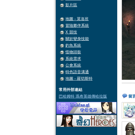
影片區
地圖 - 莫洛班
冒險夥伴系統
X 競技
關於變身技能
釣魚系統
怪物頭銜
系統需求
公會系統
特色語音溝通
地圖 - 羅切斯特
常用外部連結
巴哈姆特 瑪奇英雄傳哈拉版
留