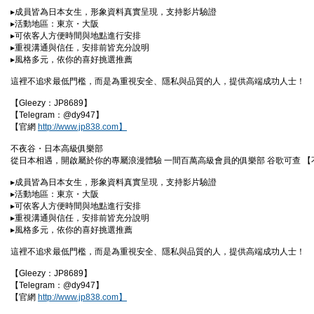
▸成員皆為日本女生，形象資料真實呈現，支持影片驗證
▸活動地區：東京・大阪
▸可依客人方便時間與地點進行安排
▸重視溝通與信任，安排前皆充分說明
▸風格多元，依你的喜好挑選推薦
這裡不追求最低門檻，而是為重視安全、隱私與品質的人，提供高端成功人士！
【Gleezy：JP8689】
【Telegram：@dy947】
【官網
http://www.jp838.com】
不夜谷・日本高級俱樂部
從日本相遇，開啟屬於你的專屬浪漫體驗 一間百萬高級會員的俱樂部 谷歌可查 
▸成員皆為日本女生，形象資料真實呈現，支持影片驗證
▸活動地區：東京・大阪
▸可依客人方便時間與地點進行安排
▸重視溝通與信任，安排前皆充分說明
▸風格多元，依你的喜好挑選推薦
這裡不追求最低門檻，而是為重視安全、隱私與品質的人，提供高端成功人士！
【Gleezy：JP8689】
【Telegram：@dy947】
【官網
http://www.jp838.com】