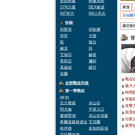
全部附魔
附魔系統
STR力量
DEX敏捷
庫漢
INT智力
WILL意志
尼福爾
技能
羅切斯
利斯塔
菲歐娜
伊菲
卡魯
背
凱
薇拉
赫克
玲
艾瑞莎
赫基
蒂莉亞
彌莉
葛嵐頓
繆兒
蓓爾
戰役
全部戰役列表
最大
第一季戰役
時間
[庫漢]
等級
北方廢墟
冰山谷
攻擊
阿尤倫
平原入口
前置
廢墟聖域
冰山谷深處
出航
希爾達森林遺址
艾貝爾
疲勞值
哈伊德
未知的區域
尼福爾海姆