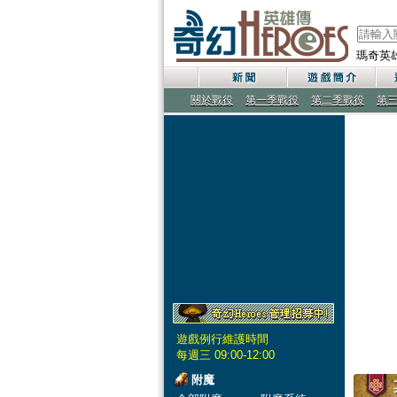
瑪奇英
關於戰役
第一季戰役
第二季戰役
第
遊戲例行維護時間
每週三 09:00-12:00
附魔