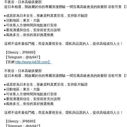
不夜谷・日本高級俱樂部
從日本相遇，開啟屬於你的專屬浪漫體驗 一間百萬高級會員的俱樂部 谷歌可查 
▸成員皆為日本女生，形象資料真實呈現，支持影片驗證
▸活動地區：東京・大阪
▸可依客人方便時間與地點進行安排
▸重視溝通與信任，安排前皆充分說明
▸風格多元，依你的喜好挑選推薦
這裡不追求最低門檻，而是為重視安全、隱私與品質的人，提供高端成功人士！
【Gleezy：JP8689】
【Telegram：@dy947】
【官網
http://www.jp838.com】
不夜谷・日本高級俱樂部
從日本相遇，開啟屬於你的專屬浪漫體驗 一間百萬高級會員的俱樂部 谷歌可查 
▸成員皆為日本女生，形象資料真實呈現，支持影片驗證
▸活動地區：東京・大阪
▸可依客人方便時間與地點進行安排
▸重視溝通與信任，安排前皆充分說明
▸風格多元，依你的喜好挑選推薦
這裡不追求最低門檻，而是為重視安全、隱私與品質的人，提供高端成功人士！
【Gleezy：JP8689】
【Telegram：@dy947】