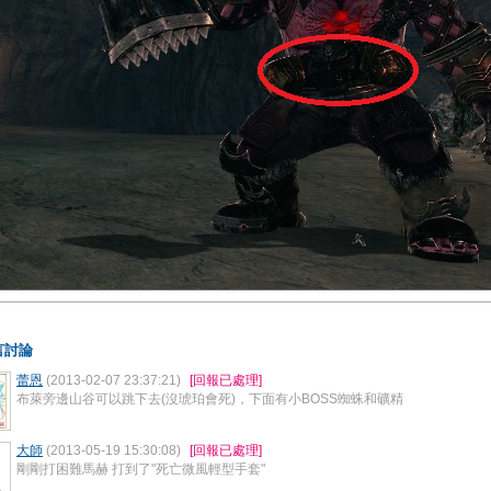
言討論
蕾恩
(2013-02-07 23:37:21)
[回報已處理]
布萊旁邊山谷可以跳下去(沒琥珀會死)，下面有小BOSS蜘蛛和礦精
大師
(2013-05-19 15:30:08)
[回報已處理]
剛剛打困難馬赫 打到了"死亡微風輕型手套"