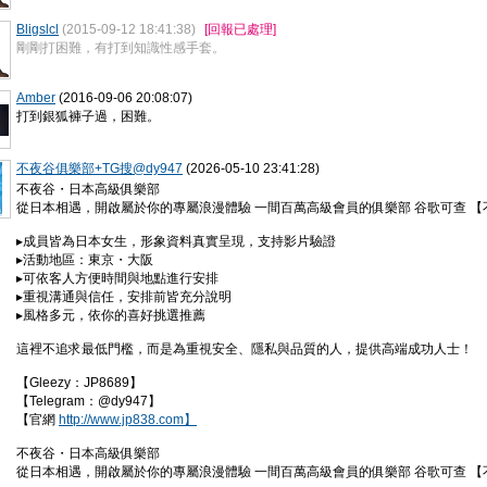
Bligslcl
(2015-09-12 18:41:38)
[回報已處理]
剛剛打困難，有打到知識性感手套。
Amber
(2016-09-06 20:08:07)
打到銀狐褲子過，困難。
不夜谷俱樂部+TG搜@dy947
(2026-05-10 23:41:28)
不夜谷・日本高級俱樂部
從日本相遇，開啟屬於你的專屬浪漫體驗 一間百萬高級會員的俱樂部 谷歌可查 
▸成員皆為日本女生，形象資料真實呈現，支持影片驗證
▸活動地區：東京・大阪
▸可依客人方便時間與地點進行安排
▸重視溝通與信任，安排前皆充分說明
▸風格多元，依你的喜好挑選推薦
這裡不追求最低門檻，而是為重視安全、隱私與品質的人，提供高端成功人士！
【Gleezy：JP8689】
【Telegram：@dy947】
【官網
http://www.jp838.com】
不夜谷・日本高級俱樂部
從日本相遇，開啟屬於你的專屬浪漫體驗 一間百萬高級會員的俱樂部 谷歌可查 