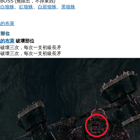
BOSS (無限出，不掉東西)
、
白狼蛛
、
紅狼蛛
、
白斑狼蛛
、
黑狼蛛
配的布萊
壞部位
配的布萊
破壞部位
：破壞三次，每次一支初級長矛
：破壞三次，每次一支初級長矛