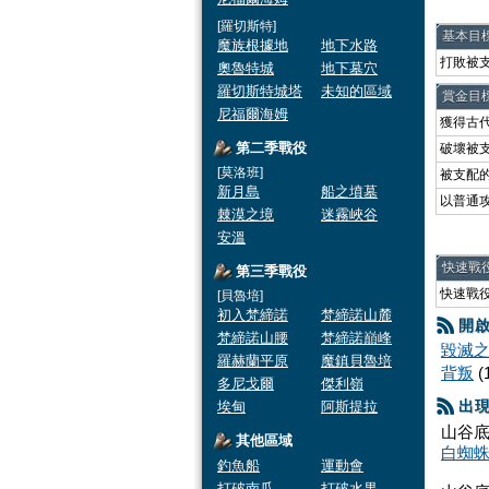
[羅切斯特]
基本目
魔族根據地
地下水路
打敗被支
奧魯特城
地下墓穴
羅切斯特城塔
未知的區域
賞金目
尼福爾海姆
獲得古
第二季戰役
破壞被
[莫洛班]
被支配
新月島
船之墳墓
以普通
棘漠之境
迷霧峽谷
安溫
快速戰
第三季戰役
快速戰
[貝魯培]
初入梵締諾
梵締諾山麓
開啟
梵締諾山腰
梵締諾巔峰
毀滅
羅赫蘭平原
魔鎮貝魯培
背叛
(
多尼戈爾
傑利嶺
出
埃甸
阿斯提拉
山谷底
其他區域
白蜘
釣魚船
運動會
打破南瓜
打破水果