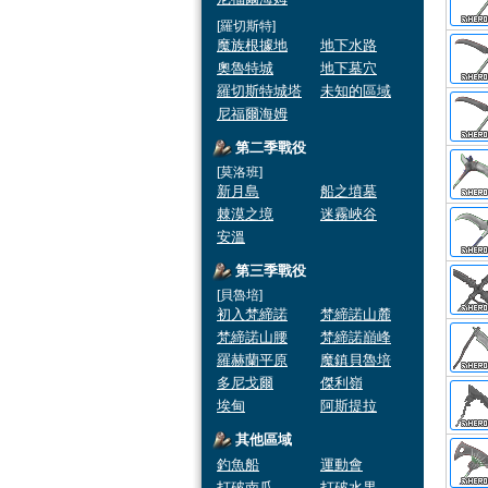
[羅切斯特]
魔族根據地
地下水路
奧魯特城
地下墓穴
羅切斯特城塔
未知的區域
尼福爾海姆
第二季戰役
[莫洛班]
新月島
船之墳墓
棘漠之境
迷霧峽谷
安溫
第三季戰役
[貝魯培]
初入梵締諾
梵締諾山麓
梵締諾山腰
梵締諾巔峰
羅赫蘭平原
魔鎮貝魯培
多尼戈爾
傑利嶺
埃甸
阿斯提拉
其他區域
釣魚船
運動會
打破南瓜
打破水果