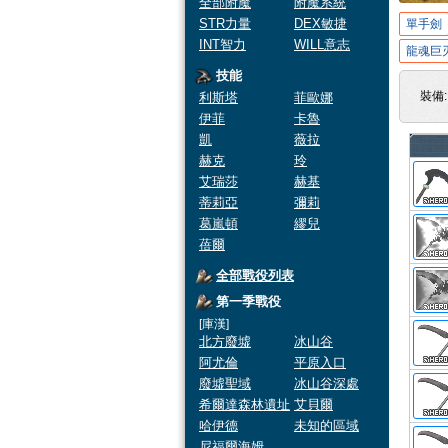
全部附魔
附魔系統
STR力量
DEX敏捷
單手劍
INT智力
WILL意志
龍魂巨
技能
裝備
利斯塔
菲歐娜
伊菲
卡魯
凱
薇拉
赫克
玲
艾瑞莎
赫基
蒂莉亞
彌莉
葛嵐頓
繆兒
蓓爾
全部戰役列表
第一季戰役
[庫漢]
北方廢墟
冰山谷
阿尤倫
平原入口
廢墟聖域
冰山谷深處
希爾達森林遺址
艾貝爾
哈伊德
未知的區域
尼福爾海姆