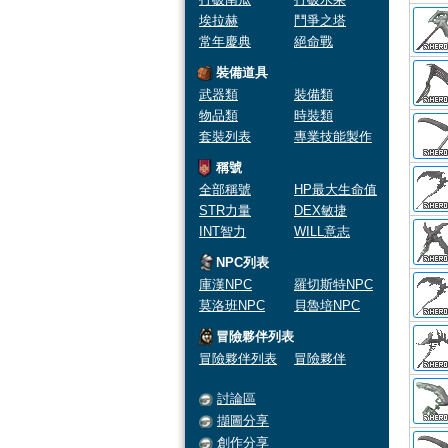
埃拉赫
鬥爭之塔
常年慶典
絕命戰
裝備道具
武器類
裝備類
物品類
時裝類
套裝列表
專業技能製作
稱號
全部稱號
HP最大生命值
STR力量
DEX敏捷
INT智力
WILL意志
NPC列表
庫漢NPC
羅切斯特NPC
莫洛班NPC
貝魯培NPC
冒險夥伴列表
冒險夥伴列表
冒險夥伴
討論區
擷圖分享
創作分享