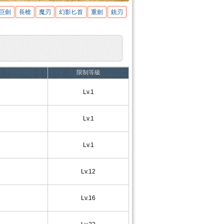
巨劍
長槍
魔刃
幻影匕首
重劍
銃刃
限制等級
Lv.1
Lv.1
Lv.1
Lv.12
Lv.16