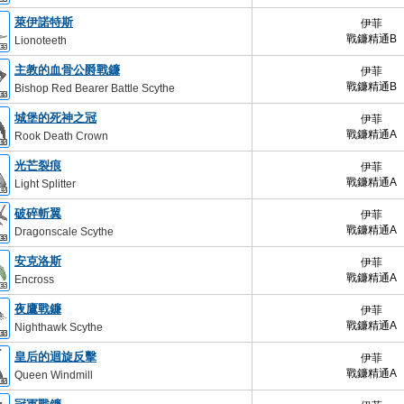
萊伊諾特斯
伊菲
戰鐮精通B
Lionoteeth
主教的血骨公爵戰鐮
伊菲
戰鐮精通B
Bishop Red Bearer Battle Scythe
城堡的死神之冠
伊菲
戰鐮精通A
Rook Death Crown
光芒裂痕
伊菲
戰鐮精通A
Light Splitter
破碎斬翼
伊菲
戰鐮精通A
Dragonscale Scythe
安克洛斯
伊菲
戰鐮精通A
Encross
夜鷹戰鐮
伊菲
戰鐮精通A
Nighthawk Scythe
皇后的迴旋反擊
伊菲
戰鐮精通A
Queen Windmill