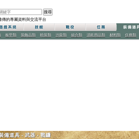
搜尋
雄傳的專屬資料與交流平台
類
板甲類
裝飾品類
時裝類
沙龍類
組合類
消耗用品類
材料類
任務類
裝備道具 - 武器 - 戰鐮