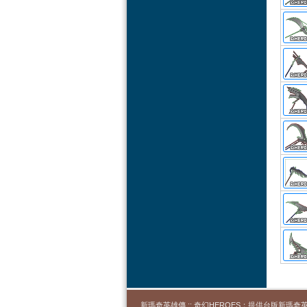
新瑪奇英雄傳 :: 奇幻HEROES；提供台版新瑪奇