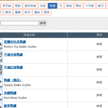
單手錘
雙劍
雙持長槍
法杖
戰鐮
弓
拳砲
戰柱
十字槍
鏈刃
刃
舞花
魔鞭
鉤刃
魔銃
戰斧
:
搜尋
裝備名稱
專用
里爾的玩具戰鐮
伊菲
Reilly's Toy Battle Scythe
不滅冷燄戰鐮
伊菲
不滅紅燄戰鐮
伊菲
戰鐮（贈品）
伊菲
Supply Battle Scythe
赤鐵戰鐮
伊菲
Red Metal Scythe
鋸骨戰鐮
伊菲