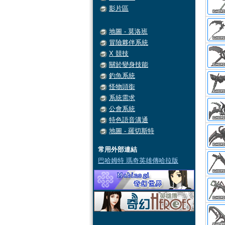
影片區
地圖 - 莫洛班
冒險夥伴系統
X 競技
關於變身技能
釣魚系統
怪物頭銜
系統需求
公會系統
特色語音溝通
地圖 - 羅切斯特
常用外部連結
巴哈姆特 瑪奇英雄傳哈拉版