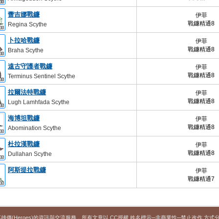
蕾吉娜戰鐮
伊菲
戰鐮精通8
Regina Scythe
卜拉哈戰鐮
伊菲
戰鐮精通8
Braha Scythe
遠古守護者戰鐮
伊菲
戰鐮精通8
Terminus Sentinel Scythe
拉爾法特戰鐮
伊菲
戰鐮精通8
Lugh Lamhfada Scythe
海博坦戰鐮
伊菲
戰鐮精通8
Abomination Scythe
杜拉漢戰鐮
伊菲
戰鐮精通8
Dullahan Scythe
阿斯提拉戰鐮
伊菲
戰鐮精通7
英雄傳(Heroes)的資訊與交流服務，所有文章以 CC授權 姓名標示─非商業性─禁止改作 方式