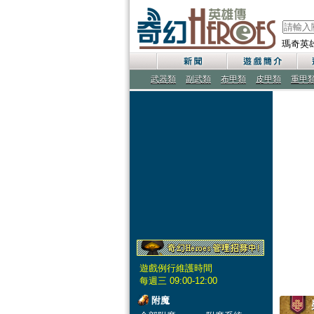
瑪奇英
武器類
副武類
布甲類
皮甲類
重甲
遊戲例行維護時間
每週三 09:00-12:00
附魔