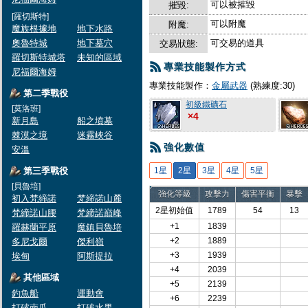
可以被摧毀
摧毀:
[羅切斯特]
可以附魔
附魔:
魔族根據地
地下水路
奧魯特城
地下墓穴
可交易的道具
交易狀態:
羅切斯特城塔
未知的區域
專業技能製作方式
尼福爾海姆
專業技能製作：
金屬武器
(熟練度:30)
第二季戰役
初級鐵礦石
[莫洛班]
×4
新月島
船之墳墓
棘漠之境
迷霧峽谷
強化數值
安溫
第三季戰役
1星
2星
3星
4星
5星
[貝魯培]
強化等級
攻擊力
傷害平衡
暴擊
初入梵締諾
梵締諾山麓
2星初始值
1789
54
13
梵締諾山腰
梵締諾巔峰
+1
1839
羅赫蘭平原
魔鎮貝魯培
+2
1889
多尼戈爾
傑利嶺
+3
1939
埃甸
阿斯提拉
+4
2039
其他區域
+5
2139
釣魚船
運動會
+6
2239
打破南瓜
打破水果