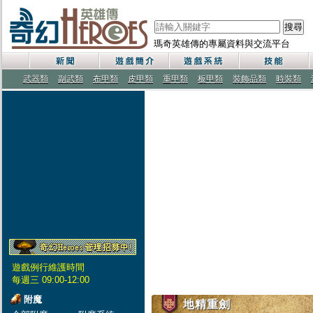
搜尋
瑪奇英雄傳的專屬資料與交流平台
武器類
副武類
布甲類
皮甲類
重甲類
板甲類
裝飾品類
時裝類
遊戲例行維護時間
每週三 09:00-12:00
附魔
地精重劍