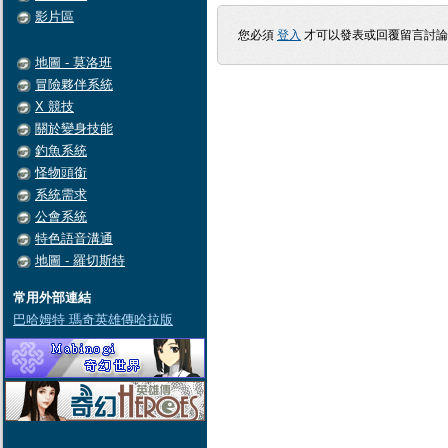
影片區
您必須
登入
才可以發表或回覆留言討
地圖 - 莫洛班
冒險夥伴系統
X 競技
關於變身技能
釣魚系統
怪物頭銜
系統需求
公會系統
特色語音溝通
地圖 - 羅切斯特
常用外部連結
巴哈姆特 瑪奇英雄傳哈拉版