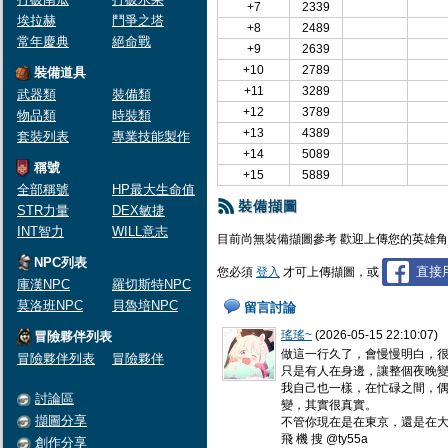
+7
2339
埃拉赫
鬥爭之塔
+8
2489
常年慶典
絕命戰
+9
2639
+10
2789
裝備道具
+11
3289
武器類
裝備類
+12
3789
物品類
時裝類
+13
4389
套裝列表
專業技能製作
+14
5089
稱號
+15
5889
全部稱號
HP最大生命值
裝備擷圖
STR力量
DEX敏捷
INT智力
WILL意志
目前尚無裝備擷圖參考 歡迎上傳您的英雄
NPC列表
直接用
您必須
登入
才可上傳擷圖，或
庫漢NPC
羅切斯特NPC
莫洛班NPC
貝魯培NPC
留言討論
瑤瑤~
(2026-05-15 22:10:07)
冒險夥伴列表
做這一行久了，會慢慢明白，
冒險夥伴列表
冒險夥伴
只是有人在身邊，讓整個夜晚
我自己也一樣，在忙碌之間，
討論區
變，其實很真實。
擷圖分享
不管你現在是在東京，還是在
飛 機 搜 @ty55a
創作分享