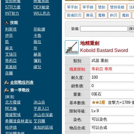
全部附魔
附魔系統
STR力量
DEX敏捷
單手劍
單手錘
雙劍
雙持長槍
法
INT智力
WILL意志
龍魂巨刃
舞花
魔鞭
鉤刃
魔銃
技能
裝備:
搜
利斯塔
菲歐娜
伊菲
卡魯
凱
薇拉
地精重劍
赫克
玲
Kobold Bastard Sword
艾瑞莎
赫基
蒂莉亞
彌莉
武器 重劍
類別:
葛嵐頓
繆兒
蒂莉亞 專用
職業限制:
蓓爾
100
耐久度:
全部戰役列表
0
銷售價:
第一季戰役
0英石
重量:
[庫漢]
北方廢墟
冰山谷
2星
攻擊力+1789 
基本數值:
阿尤倫
平原入口
Lv.9
限制等級:
廢墟聖域
冰山谷深處
可以染色
染色:
希爾達森林遺址
艾貝爾
哈伊德
未知的區域
可以合成
物品合成:
尼福爾海姆