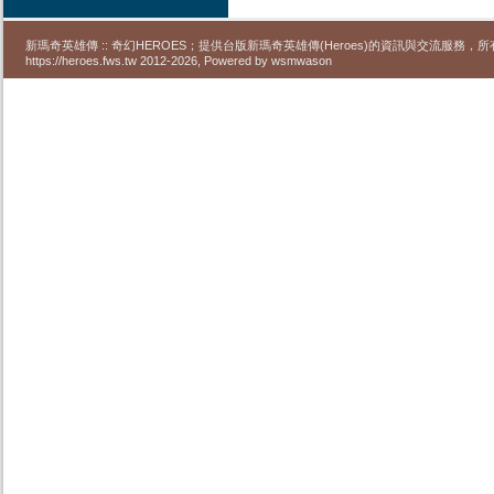
新瑪奇英雄傳 :: 奇幻HEROES；提供台版新瑪奇英雄傳(Heroes)的資訊與交流服務
https://heroes.fws.tw 2012-2026, Powered by wsmwason