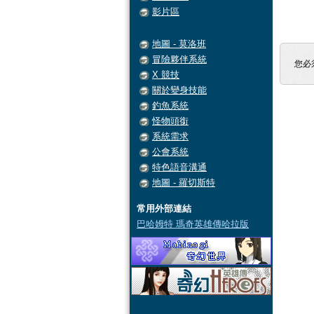
影片區
地圖 - 莫洛班
冒險夥伴系統
您必
X 競技
關於變身技能
釣魚系統
怪物頭銜
系統需求
公會系統
特色語音溝通
地圖 - 羅切斯特
常用外部連結
巴哈姆特 瑪奇英雄傳哈拉版