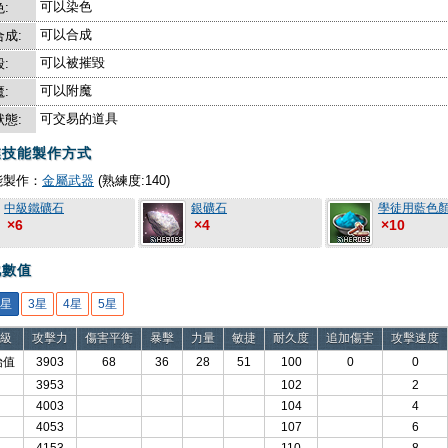
可以染色
:
可以合成
成:
可以被摧毀
:
可以附魔
:
可交易的道具
態:
業技能製作方式
能製作：
金屬武器
(熟練度:140)
中級鐵礦石
銀礦石
學徒用藍色
×6
×4
×10
化數值
2星
3星
4星
5星
級
攻擊力
傷害平衡
暴擊
力量
敏捷
耐久度
追加傷害
攻擊速度
始值
3903
68
36
28
51
100
0
0
3953
102
2
4003
104
4
4053
107
6