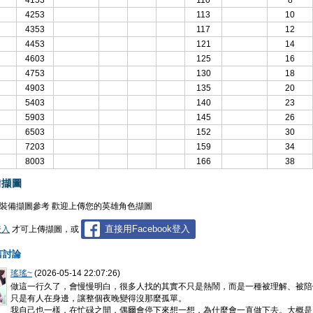
4153
110
8
4253
113
10
4353
117
12
4453
121
14
4603
125
16
4753
130
18
4903
135
20
5403
140
23
5903
145
26
6503
152
30
7203
159
34
8003
166
38
備擷圖
裝備擷圖參考 歡迎上傳您的英雄角色擷圖
直接用Facebook登入
登入
才可上傳擷圖，或
言討論
瑤瑤~
(2026-05-14 22:07:26)
做這一行久了，會慢慢明白，很多人找的其實不只是熱鬧，而是一種被理解、被陪
只是有人在身邊，讓整個夜晚變得沒那麼孤單。
我自己也一樣，在忙碌之間，偶爾會停下來想一想，為什麼會一直做下去。大概是