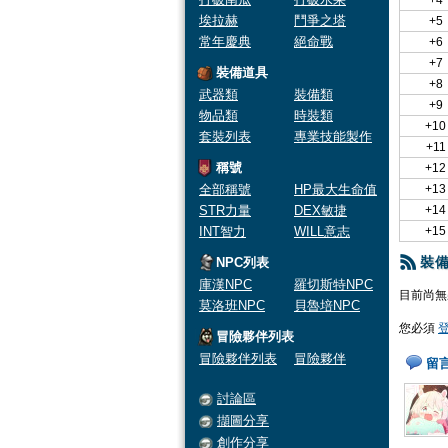
+4
埃拉赫
鬥爭之塔
+5
常年慶典
絕命戰
+6
+7
裝備道具
+8
武器類
裝備類
+9
物品類
時裝類
+10
套裝列表
專業技能製作
+11
稱號
+12
全部稱號
HP最大生命值
+13
STR力量
DEX敏捷
+14
INT智力
WILL意志
+15
裝
NPC列表
庫漢NPC
羅切斯特NPC
目前尚無
莫洛班NPC
貝魯培NPC
您必須
冒險夥伴列表
冒險夥伴列表
冒險夥伴
留
討論區
擷圖分享
創作分享