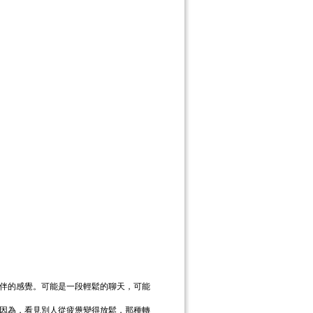
伴的感覺。可能是一段輕鬆的聊天，可能
因為，看見別人從疲憊變得放鬆，那種轉