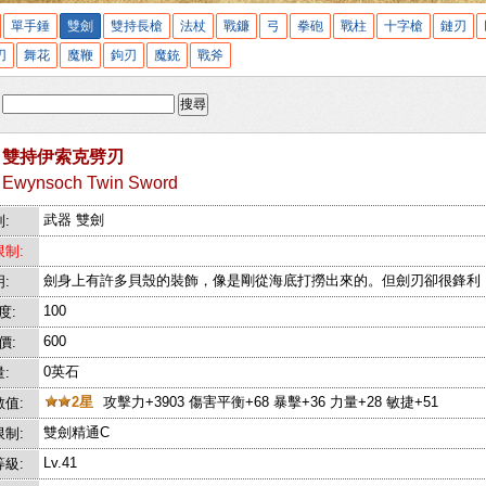
單手錘
雙劍
雙持長槍
法杖
戰鐮
弓
拳砲
戰柱
十字槍
鏈刃
刃
舞花
魔鞭
鉤刃
魔銃
戰斧
:
搜尋
雙持伊索克劈刃
Ewynsoch Twin Sword
武器 雙劍
:
制:
劍身上有許多貝殼的裝飾，像是剛從海底打撈出來的。但劍刃卻很鋒利
:
100
度:
600
價:
0英石
:
2星
攻擊力+3903 傷害平衡+68 暴擊+36 力量+28 敏捷+51
值:
雙劍精通C
制:
Lv.41
級: