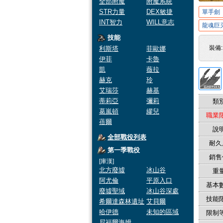
全部附魔
附魔系統
STR力量
DEX敏捷
單手劍
INT智力
WILL意志
龍魂巨
技能
裝備
利斯塔
菲歐娜
伊菲
卡魯
凱
薇拉
赫克
玲
艾瑞莎
赫基
蒂莉亞
彌莉
類別
葛嵐頓
繆兒
職業限
蓓爾
說明
全部戰役列表
耐久
第一季戰役
銷售
[庫漢]
北方廢墟
冰山谷
重量
阿尤倫
平原入口
基本數
廢墟聖域
冰山谷深處
技能限
希爾達森林遺址
艾貝爾
哈伊德
未知的區域
限制等
尼福爾海姆