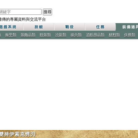
搜尋
雄傳的專屬資料與交流平台
類
板甲類
裝飾品類
時裝類
沙龍類
組合類
消耗用品類
材料類
任務類
雙持伊索克劈刃