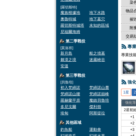
染色
[羅切斯特]
物品合
魔族根據地
地下水路
奧魯特城
地下墓穴
摧毀
羅切斯特城塔
未知的區域
附魔
尼福爾海姆
交易狀
第二季戰役
專
[莫洛班]
新月島
船之墳墓
專業技
棘漠之境
迷霧峽谷
安溫
第三季戰役
強
[貝魯培]
初入梵締諾
梵締諾山麓
1星
梵締諾山腰
梵締諾巔峰
羅赫蘭平原
魔鎮貝魯培
強化等
多尼戈爾
傑利嶺
2星初
埃甸
阿斯提拉
+1
其他區域
+2
釣魚船
運動會
+3
打破南瓜
打破水果