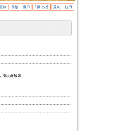
巨劍
長槍
魔刃
幻影匕首
重劍
銃刃
，湧現著殺氣。