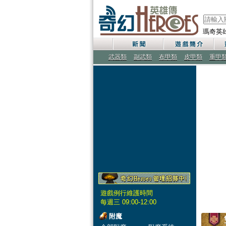
瑪奇英
武器類
副武類
布甲類
皮甲類
重甲
遊戲例行維護時間
每週三 09:00-12:00
附魔