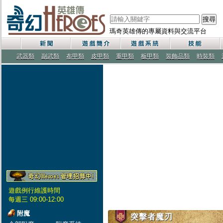
搜尋
瑪奇英雄傳的專屬資料與交流平台
武器類
副武類
布甲類
皮甲類
重甲類
板甲類
裝飾品類
時裝類
遊戲例行維護時間
每週三 09:00-12:00
附魔
突擊者魔刃