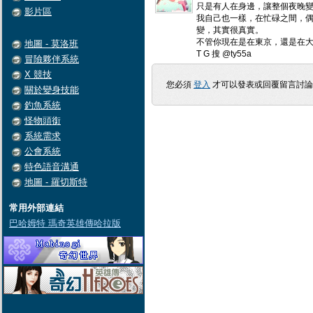
只是有人在身邊，讓整個夜晚
影片區
我自己也一樣，在忙碌之間，
變，其實很真實。
不管你現在是在東京，還是在
地圖 - 莫洛班
T G 搜 @ty55a
冒險夥伴系統
X 競技
您必須
登入
才可以發表或回覆留言討
關於變身技能
釣魚系統
怪物頭銜
系統需求
公會系統
特色語音溝通
地圖 - 羅切斯特
常用外部連結
巴哈姆特 瑪奇英雄傳哈拉版