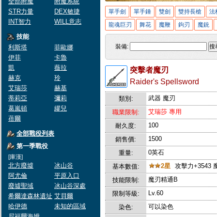
全部附魔
附魔系統
STR力量
DEX敏捷
單手劍
單手錘
雙劍
雙持長槍
法
INT智力
WILL意志
龍魂巨刃
舞花
魔鞭
鉤刃
魔銃
技能
裝備:
搜
利斯塔
菲歐娜
伊菲
卡魯
凱
薇拉
突擊者魔刃
赫克
玲
Raider's Spellsword
艾瑞莎
赫基
蒂莉亞
彌莉
武器 魔刃
類別:
葛嵐頓
繆兒
艾瑞莎 專用
職業限制:
蓓爾
100
耐久度:
全部戰役列表
1500
銷售價:
第一季戰役
0英石
重量:
[庫漢]
北方廢墟
冰山谷
2星
攻擊力+3543 
基本數值:
阿尤倫
平原入口
魔刃精通B
技能限制:
廢墟聖域
冰山谷深處
Lv.60
限制等級:
希爾達森林遺址
艾貝爾
哈伊德
未知的區域
可以染色
染色:
尼福爾海姆