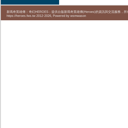
新瑪奇英雄傳 :: 奇幻HEROES；提供台版新瑪奇英雄傳(Heroes)的資訊與交流服務
https://heroes.fws.tw 2012-2026, Powered by wsmwason