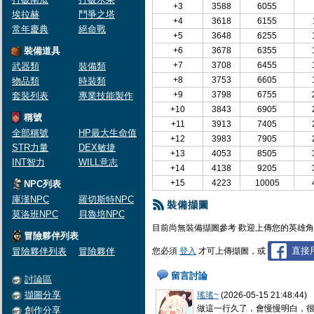
+3
3588
6055
埃拉赫
鬥爭之塔
+4
3618
6155
常年慶典
絕命戰
+5
3648
6255
裝備道具
+6
3678
6355
+7
3708
6455
武器類
裝備類
+8
3753
6605
物品類
時裝類
+9
3798
6755
套裝列表
專業技能製作
+10
3843
6905
稱號
+11
3913
7405
全部稱號
HP最大生命值
+12
3983
7905
STR力量
DEX敏捷
+13
4053
8505
INT智力
WILL意志
+14
4138
9205
+15
4223
10005
NPC列表
庫漢NPC
羅切斯特NPC
裝備擷圖
莫洛班NPC
貝魯培NPC
目前尚無裝備擷圖參考 歡迎上傳您的英雄
冒險夥伴列表
直接用
冒險夥伴列表
冒險夥伴
您必須
登入
才可上傳擷圖，或
留言討論
討論區
擷圖分享
瑤瑤~
(2026-05-15 21:48:44)
做這一行久了，會慢慢明白，
創作分享