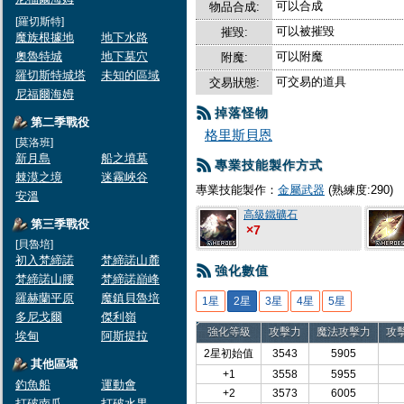
可以合成
物品合成:
[羅切斯特]
可以被摧毀
摧毀:
魔族根據地
地下水路
奧魯特城
地下墓穴
可以附魔
附魔:
羅切斯特城塔
未知的區域
可交易的道具
交易狀態:
尼福爾海姆
掉落怪物
第二季戰役
格里斯貝恩
[莫洛班]
新月島
船之墳墓
專業技能製作方式
棘漠之境
迷霧峽谷
專業技能製作：
金屬武器
(熟練度:290)
安溫
高級鐵礦石
第三季戰役
×7
[貝魯培]
初入梵締諾
梵締諾山麓
強化數值
梵締諾山腰
梵締諾巔峰
羅赫蘭平原
魔鎮貝魯培
1星
2星
3星
4星
5星
多尼戈爾
傑利嶺
強化等級
攻擊力
魔法攻擊力
攻
埃甸
阿斯提拉
2星初始值
3543
5905
其他區域
+1
3558
5955
釣魚船
運動會
+2
3573
6005
打破南瓜
打破水果