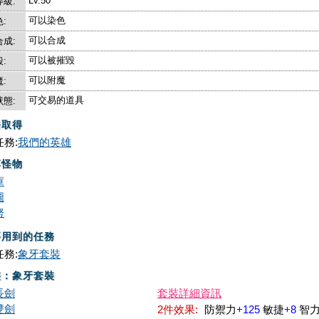
Lv.50
級:
可以染色
:
可以合成
成:
可以被摧毀
:
可以附魔
:
可交易的道具
態:
務取得
務:
我們的英雄
落怪物
庫
圖
努
要用到的任務
務:
象牙套裝
裝：象牙套裝
長劍
套裝詳細資訊
雙劍
2件效果:
防禦力
+125
敏捷
+8
智