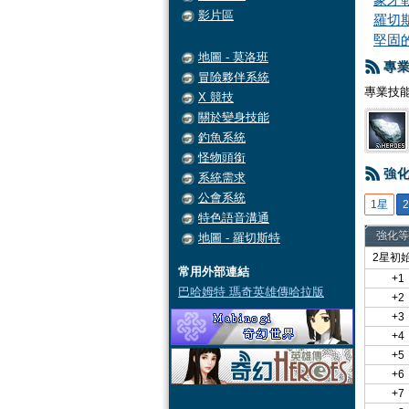
影片區
羅切
堅固
地圖 - 莫洛班
專
冒險夥伴系統
專業技
X 競技
關於變身技能
釣魚系統
怪物頭銜
強
系統需求
公會系統
1星
特色語音溝通
強化等
地圖 - 羅切斯特
2星初
常用外部連結
+1
巴哈姆特 瑪奇英雄傳哈拉版
+2
+3
+4
+5
+6
+7