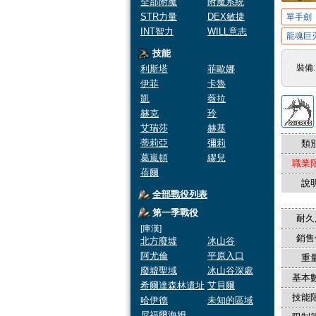
全部附魔
附魔系統
STR力量
DEX敏捷
單手劍
INT智力
WILL意志
龍魂巨
技能
裝備
利斯塔
菲歐娜
伊菲
卡魯
凱
薇拉
赫克
玲
艾瑞莎
赫基
蒂莉亞
彌莉
類別
葛嵐頓
繆兒
職業限
蓓爾
說明
全部戰役列表
第一季戰役
耐久
[庫漢]
銷售
北方廢墟
冰山谷
阿尤倫
平原入口
重量
廢墟聖域
冰山谷深處
基本數
希爾達森林遺址
艾貝爾
技能限
哈伊德
未知的區域
尼福爾海姆