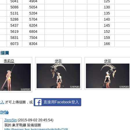
5041
4904
125
5086
5054
130
5131
5204
135
5286
5704
140
5437
6204
145
5619
6804
152
5831
7504
159
6073
8304
166
備擷圖
蒂莉亞
伊菲
伊菲
直接用Facebook登入
登入
才可上傳擷圖，或
言討論
ZeroSin
(2015-09-02 20:45:54)
我的 象牙戰鐮 裝備擷圖
http://heroes.fws.tw/screenshots/info/748