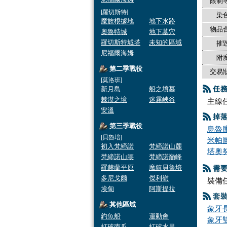
限制等
[羅切斯特]
染色
魔族根據地
地下水路
物品合
奧魯特城
地下墓穴
羅切斯特城塔
未知的區域
摧毀
尼福爾海姆
附魔
第二季戰役
交易狀
[莫洛班]
任
新月島
船之墳墓
棘漠之境
迷霧峽谷
主線任
安溫
掉
第三季戰役
烏魯
[貝魯培]
米帕
初入梵締諾
梵締諾山麓
塔奧
梵締諾山腰
梵締諾巔峰
羅赫蘭平原
魔鎮貝魯培
需
多尼戈爾
傑利嶺
裝備任
埃甸
阿斯提拉
套
其他區域
象牙
釣魚船
運動會
象牙
打破南瓜
打破水果