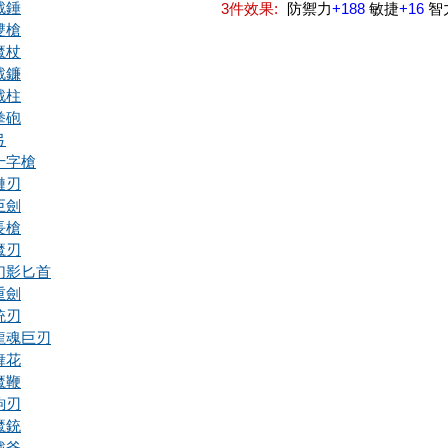
戰錘
3件效果:
防禦力
+188
敏捷
+16
智
雙槍
魔杖
戰鐮
戰柱
拳砲
弓
十字槍
鏈刃
巨劍
長槍
魔刃
幻影匕首
重劍
銃刃
龍魂巨刃
舞花
魔鞭
鉤刃
魔銃
戰斧