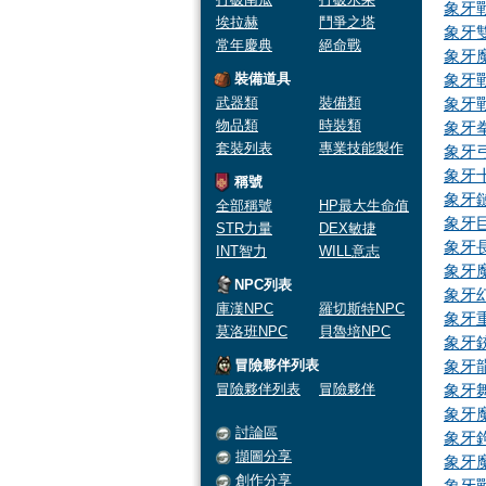
象牙
埃拉赫
鬥爭之塔
象牙
常年慶典
絕命戰
象牙
裝備道具
象牙
武器類
裝備類
象牙
物品類
時裝類
象牙
套裝列表
專業技能製作
象牙
象牙
稱號
象牙
全部稱號
HP最大生命值
象牙
STR力量
DEX敏捷
象牙
INT智力
WILL意志
象牙
NPC列表
象牙
庫漢NPC
羅切斯特NPC
象牙
莫洛班NPC
貝魯培NPC
象牙
冒險夥伴列表
象牙
冒險夥伴列表
冒險夥伴
象牙
象牙
討論區
象牙
擷圖分享
象牙
創作分享
象牙