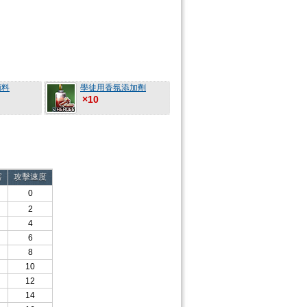
顏料
學徒用香氛添加劑
×10
害
攻擊速度
0
2
4
6
8
10
12
14