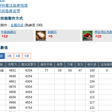
斯特魔法協會指環
的烏魯庫皮帶
業技能製作方式
能製作：
金屬武器
(熟練度:190)
中級鐵礦石
銅礦石
學徒用紅色
×10
×5
×10
化數值
2星
3星
4星
5星
級
攻擊力
魔法攻擊力
傷害平衡
暴擊
力量
智力
耐久度
追加傷
始值
4831
4204
77
29
50
47
100
0
4846
4254
102
4861
4304
104
4876
4354
107
4906
4454
110
4936
4554
113
4966
4654
117
4996
4754
121