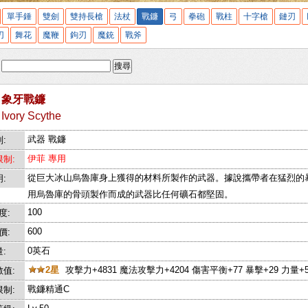
單手錘
雙劍
雙持長槍
法杖
戰鐮
弓
拳砲
戰柱
十字槍
鏈刃
刃
舞花
魔鞭
鉤刃
魔銃
戰斧
:
搜尋
象牙戰鐮
Ivory Scythe
武器 戰鐮
:
伊菲 專用
制:
從巨大冰山烏魯庫身上獲得的材料所製作的武器。據說攜帶者在猛烈的
:
用烏魯庫的骨頭製作而成的武器比任何礦石都堅固。
100
度:
600
價:
0英石
:
2星
攻擊力+4831 魔法攻擊力+4204 傷害平衡+77 暴擊+29 力量+5
值:
戰鐮精通C
制: