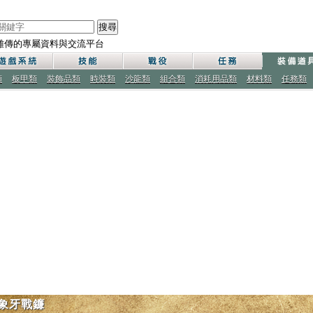
搜尋
雄傳的專屬資料與交流平台
類
板甲類
裝飾品類
時裝類
沙龍類
組合類
消耗用品類
材料類
任務類
象牙戰鐮