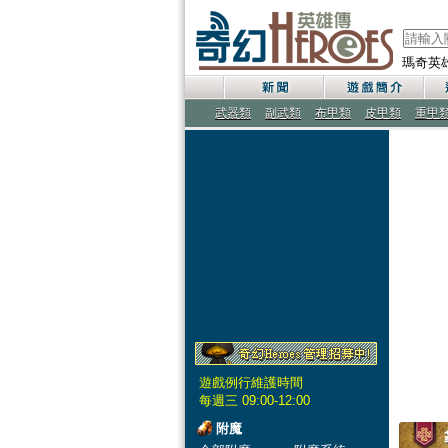
瑪奇英
武器類
副武類
布甲類
皮甲類
重甲
遊戲例行維護時間
每週三 09:00-12:00
附魔