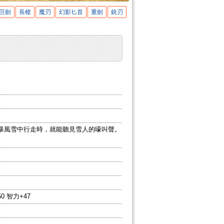
巨劍
長槍
魔刃
幻影匕首
重劍
銃刃
暴風雪中行走時，就能聽見雪人的嚎叫聲。
0 智力+47