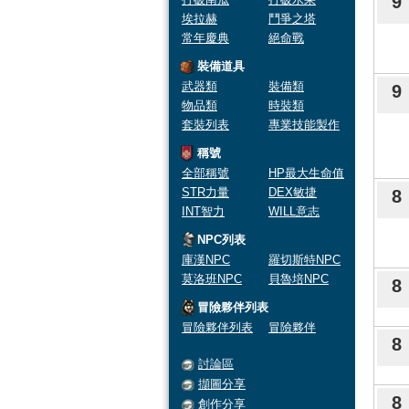
9
埃拉赫
鬥爭之塔
常年慶典
絕命戰
裝備道具
武器類
裝備類
9
物品類
時裝類
套裝列表
專業技能製作
稱號
全部稱號
HP最大生命值
STR力量
DEX敏捷
8
INT智力
WILL意志
NPC列表
庫漢NPC
羅切斯特NPC
莫洛班NPC
貝魯培NPC
8
冒險夥伴列表
冒險夥伴列表
冒險夥伴
8
討論區
擷圖分享
8
創作分享