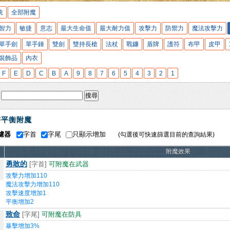
統
全部附魔
智力
敏捷
意志
最大生命值
最大耐力值
攻擊力
防禦力
魔法攻擊力
單手劍
單手錘
雙劍
雙持長槍
法杖
戰鐮
盾牌
護符
布甲
皮甲
裝飾品
內衣
F
E
D
C
B
A
9
8
7
6
5
4
3
2
1
:
搜尋
害平衡附魔
濾器
字首
字尾
只顯示增加
(勾選後可快速篩選目前的查詢結果)
附魔效果
勇敢的
[字首]
可附魔在武器
攻擊力增加110
魔法攻擊力增加110
攻擊速度增加1
平衡增加2
致命
[字尾]
可附魔在防具
暴擊增加3%