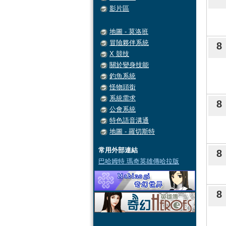
影片區
地圖 - 莫洛班
冒險夥伴系統
8
X 競技
關於變身技能
釣魚系統
怪物頭銜
系統需求
8
公會系統
特色語音溝通
地圖 - 羅切斯特
常用外部連結
8
巴哈姆特 瑪奇英雄傳哈拉版
8