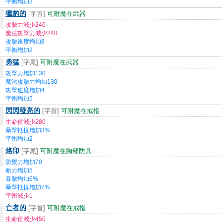
平衡增加3
獵豹的
[字首]
可附魔在武器
攻擊力減少240
魔法攻擊力減少240
攻擊速度增加8
平衡增加2
勇猛
[字尾]
可附魔在武器
攻擊力增加130
魔法攻擊力增加130
攻擊速度增加4
平衡增加5
閃閃發亮的
[字首]
可附魔在戒指
生命值減少280
暴擊抵抗增加3%
平衡增加2
烙印
[字尾]
可附魔在胸部防具
防禦力增加70
耐力增加5
暴擊增加6%
暴擊抵抗增加7%
平衡減少1
亡者的
[字首]
可附魔在戒指
生命值減少450