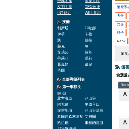
全部附魔
附魔系統
STR力量
DEX敏捷
附魔系
INT智力
WILL意志
力量
技能
武器
利斯塔
菲歐娜
鞋子
伊菲
卡魯
凱
薇拉
Rank
赫克
玲
艾瑞莎
赫基
附魔
蒂莉亞
彌莉
葛嵐頓
繆兒
傷
蓓爾
篩選過
全部戰役列表
Rank
第一季戰役
A
[庫漢]
北方廢墟
冰山谷
阿尤倫
平原入口
廢墟聖域
冰山谷深處
希爾達森林遺址
艾貝爾
A
哈伊德
未知的區域
尼福爾海姆