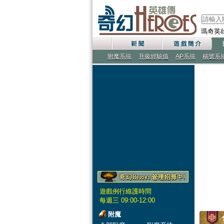
瑪奇英
附魔系統
升級經驗值
AP系統
稱號系
遊戲例行維護時間
每週三 09:00-12:00
附魔