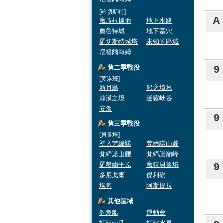
[羅切斯特]
A
魔族根據地
地下水路
奧魯特城
地下墓穴
羅切斯特城塔
未知的區域
尼福爾海姆
第二季戰役
9
[莫洛班]
新月島
船之墳墓
棘漠之境
迷霧峽谷
安溫
9
第三季戰役
[貝魯培]
初入梵締諾
梵締諾山麓
梵締諾山腰
梵締諾巔峰
羅赫蘭平原
魔鎮貝魯培
9
多尼戈爾
傑利嶺
埃甸
阿斯提拉
其他區域
釣魚船
運動會
打破南瓜
打破水果