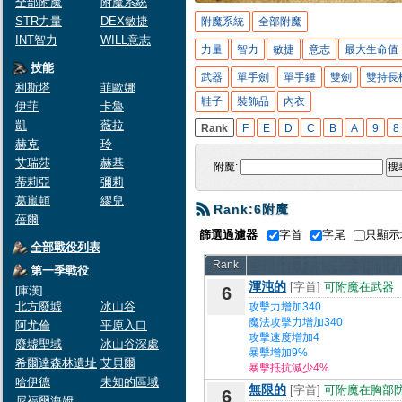
全部附魔
附魔系統
STR力量
DEX敏捷
附魔系統
全部附魔
INT智力
WILL意志
力量
智力
敏捷
意志
最大生命值
技能
武器
單手劍
單手錘
雙劍
雙持長
利斯塔
菲歐娜
鞋子
裝飾品
內衣
伊菲
卡魯
凱
薇拉
Rank
F
E
D
C
B
A
9
8
赫克
玲
艾瑞莎
赫基
附魔:
搜
蒂莉亞
彌莉
葛嵐頓
繆兒
Rank:6附魔
蓓爾
篩選過濾器
字首
字尾
只顯
全部戰役列表
Rank
第一季戰役
渾沌的
[字首]
可附魔在武器
6
[庫漢]
北方廢墟
冰山谷
攻擊力增加340
魔法攻擊力增加340
阿尤倫
平原入口
攻擊速度增加4
廢墟聖域
冰山谷深處
暴擊增加9%
希爾達森林遺址
艾貝爾
暴擊抵抗減少4%
哈伊德
未知的區域
無限的
[字首]
可附魔在胸部
6
尼福爾海姆