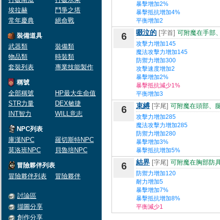
暴擊增加2%
埃拉赫
鬥爭之塔
暴擊抵抗增加4%
常年慶典
絕命戰
平衡增加2
啜泣的
[字首]
可附魔在手部
6
裝備道具
攻擊力增加145
武器類
裝備類
魔法攻擊力增加145
物品類
時裝類
防禦力增加300
套裝列表
專業技能製作
攻擊速度增加2
暴擊增加2%
稱號
暴擊抵抗減少1%
全部稱號
HP最大生命值
平衡增加3
STR力量
DEX敏捷
束縛
[字尾]
可附魔在頭部、
6
INT智力
WILL意志
攻擊力增加285
魔法攻擊力增加285
NPC列表
防禦力增加280
庫漢NPC
羅切斯特NPC
暴擊增加3%
莫洛班NPC
貝魯培NPC
暴擊抵抗增加5%
結界
[字尾]
可附魔在胸部防
6
冒險夥伴列表
防禦力增加120
冒險夥伴列表
冒險夥伴
耐力增加5
暴擊增加7%
討論區
暴擊抵抗增加8%
擷圖分享
平衡減少1
創作分享