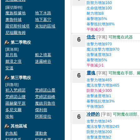
防禦力增加160
[羅切斯特]
生命值增加100
魔族根據地
地下水路
耐力增加8
暴擊增加5%
奧魯特城
地下墓穴
暴擊抵抗增加8%
羅切斯特城塔
未知的區域
平衡減少3
尼福爾海姆
信念
[字尾]
可附魔在武器
6
第二季戰役
攻擊力增加970
[莫洛班]
魔法攻擊力增加970
新月島
船之墳墓
攻擊速度增加3
暴擊增加5%
棘漠之境
迷霧峽谷
平衡減少1
安溫
靈魂
[字尾]
可附魔在手部、
6
第三季戰役
攻擊力增加465
[貝魯培]
魔法攻擊力增加465
初入梵締諾
梵締諾山麓
防禦力減少300
攻擊速度增加1
梵締諾山腰
梵締諾巔峰
暴擊抵抗增加3%
羅赫蘭平原
魔鎮貝魯培
平衡增加5
多尼戈爾
傑利嶺
冷靜的
[字首]
可附魔在頭部
6
埃甸
阿斯提拉
攻擊力增加245
其他區域
魔法攻擊力增加245
防禦力增加200
釣魚船
運動會
攻擊速度增加2
打破南瓜
打破水果