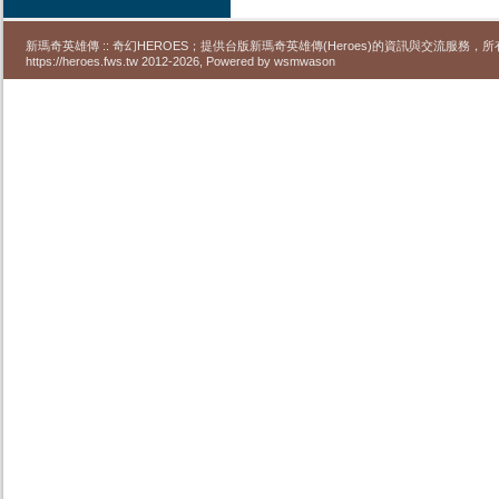
新瑪奇英雄傳 :: 奇幻HEROES；提供台版新瑪奇英雄傳(Heroes)的資訊與交流服務
https://heroes.fws.tw 2012-2026, Powered by wsmwason