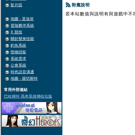
附魔說明
影片區
若本站數值與說明有與遊戲中不
地圖 - 莫洛班
冒險夥伴系統
X 競技
關於變身技能
釣魚系統
怪物頭銜
系統需求
公會系統
特色語音溝通
地圖 - 羅切斯特
常用外部連結
巴哈姆特 瑪奇英雄傳哈拉版