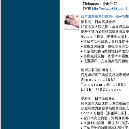
【Telegram：@dy947】
【官網
http://www.jp838.com】
日本出差旅遊舒壓叫小姐--找悠奈
夢雅閣・日本高級會所
於東京與大阪之間，為重視品
夢雅閣致力於提供高端會員級
Google 可搜尋【夢雅閣出張】
▸ 全日本女生資源，資料真實可
▸ 支援影片驗證，重視信任與安
▸ 可依照您的時間與地點彈性安
▸ 多樣氣質風格，依需求專屬推
▸ 注重隱私、安全與高品質體驗
這裡並非面向所有人，
而是獻給真正追求質感與專屬
G l e e z y ：n a i 8 8 1
T e l e g r a m ：@ n a i 8 8 1
L I N E ：@ 8 2 6 q e x r x
夢雅閣・日本高級會所
於東京與大阪之間，為重視品
夢雅閣致力於提供高端會員級
Google 可搜尋【夢雅閣出張】
▸ 全日本女生資源，資料真實可
▸ 支援影片驗證，重視信任與安
▸ 可依照您的時間與地點彈性安