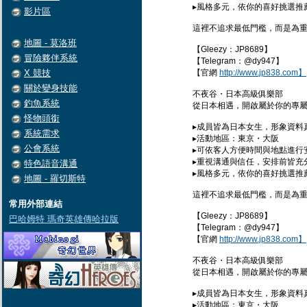
▸風格多元，依你的喜好挑選推
影片區
這裡不追求最低門檻，而是為
地圖 - 莫洛班
【Gleezy：JP8689】
冒險夥伴系統
【Telegram：@dy947】
X 競技
【官網
http://www.jp838.com】
關於變身技能
不夜谷・日本高級俱樂部
釣魚系統
從日本相遇，開啟屬於你的專屬
怪物頭銜
▸成員皆為日本女生，形象資料
系統需求
▸活動地區：東京・大阪
公會系統
▸可依客人方便時間與地點進行
▸重視溝通與信任，安排前皆充
特色語音溝通
▸風格多元，依你的喜好挑選推
地圖 - 羅切斯特
這裡不追求最低門檻，而是為
常用外部連結
【Gleezy：JP8689】
巴哈姆特 瑪奇英雄傳哈拉版
【Telegram：@dy947】
【官網
http://www.jp838.com】
不夜谷・日本高級俱樂部
從日本相遇，開啟屬於你的專屬
▸成員皆為日本女生，形象資料
▸活動地區：東京・大阪