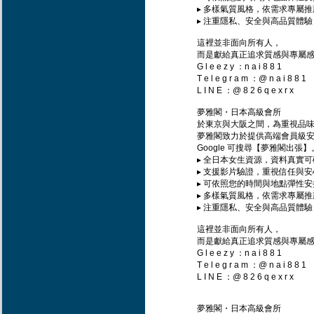
▸ 多樣氣質風格，依需求專屬推
▸ 注重隱私、安全與高品質體驗
這裡並非面向所有人，
而是獻給真正追求質感與專屬
G l e e z y ：n a i 8 8 1
T e l e g r a m ：@ n a i 8 8 1
L I N E ：@ 8 2 6 q e x r x
夢雅閣・日本高級會所
於東京與大阪之間，為重視品
夢雅閣致力於提供高端會員級
Google 可搜尋【夢雅閣出張】
▸ 全日本女生資源，資料真實可
▸ 支援影片驗證，重視信任與安
▸ 可依照您的時間與地點彈性安
▸ 多樣氣質風格，依需求專屬推
▸ 注重隱私、安全與高品質體驗
這裡並非面向所有人，
而是獻給真正追求質感與專屬
G l e e z y ：n a i 8 8 1
T e l e g r a m ：@ n a i 8 8 1
L I N E ：@ 8 2 6 q e x r x
夢雅閣・日本高級會所