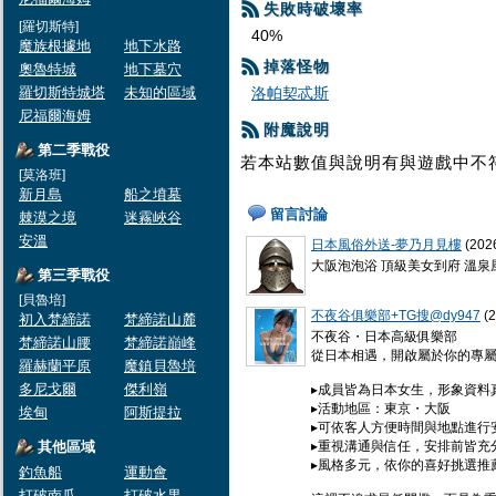
失敗時破壞率
[羅切斯特]
40%
魔族根據地
地下水路
掉落怪物
奧魯特城
地下墓穴
羅切斯特城塔
未知的區域
洛帕契忒斯
尼福爾海姆
附魔說明
第二季戰役
若本站數值與說明有與遊戲中不
[莫洛班]
新月島
船之墳墓
留言討論
棘漠之境
迷霧峽谷
安溫
日本風俗外送-夢乃月見樓
(2026
大阪泡泡浴 頂級美女到府 溫泉風極
第三季戰役
[貝魯培]
不夜谷俱樂部+TG搜@dy947
(2
初入梵締諾
梵締諾山麓
不夜谷・日本高級俱樂部
梵締諾山腰
梵締諾巔峰
從日本相遇，開啟屬於你的專屬
羅赫蘭平原
魔鎮貝魯培
多尼戈爾
傑利嶺
▸成員皆為日本女生，形象資料
▸活動地區：東京・大阪
埃甸
阿斯提拉
▸可依客人方便時間與地點進行
其他區域
▸重視溝通與信任，安排前皆充
▸風格多元，依你的喜好挑選推
釣魚船
運動會
打破南瓜
打破水果