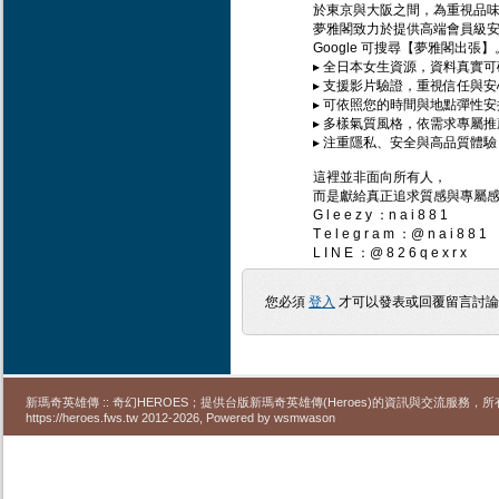
於東京與大阪之間，為重視品
夢雅閣致力於提供高端會員級
Google 可搜尋【夢雅閣出張】
▸ 全日本女生資源，資料真實可
▸ 支援影片驗證，重視信任與安
▸ 可依照您的時間與地點彈性安
▸ 多樣氣質風格，依需求專屬推
▸ 注重隱私、安全與高品質體驗
這裡並非面向所有人，
而是獻給真正追求質感與專屬
G l e e z y ：n a i 8 8 1
T e l e g r a m ：@ n a i 8 8 1
L I N E ：@ 8 2 6 q e x r x
您必須
登入
才可以發表或回覆留言討
新瑪奇英雄傳 :: 奇幻HEROES；提供台版新瑪奇英雄傳(Heroes)的資訊與交流服務
https://heroes.fws.tw 2012-2026, Powered by wsmwason