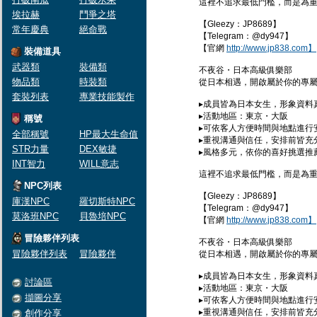
這裡不追求最低門檻，而是為
埃拉赫
鬥爭之塔
【Gleezy：JP8689】
常年慶典
絕命戰
【Telegram：@dy947】
【官網
http://www.jp838.com】
裝備道具
武器類
裝備類
不夜谷・日本高級俱樂部
物品類
時裝類
從日本相遇，開啟屬於你的專屬
套裝列表
專業技能製作
▸成員皆為日本女生，形象資料
▸活動地區：東京・大阪
稱號
▸可依客人方便時間與地點進行
全部稱號
HP最大生命值
▸重視溝通與信任，安排前皆充
STR力量
DEX敏捷
▸風格多元，依你的喜好挑選推
INT智力
WILL意志
這裡不追求最低門檻，而是為
NPC列表
【Gleezy：JP8689】
庫漢NPC
羅切斯特NPC
【Telegram：@dy947】
莫洛班NPC
貝魯培NPC
【官網
http://www.jp838.com】
冒險夥伴列表
不夜谷・日本高級俱樂部
冒險夥伴列表
冒險夥伴
從日本相遇，開啟屬於你的專屬
▸成員皆為日本女生，形象資料
討論區
▸活動地區：東京・大阪
擷圖分享
▸可依客人方便時間與地點進行
▸重視溝通與信任，安排前皆充
創作分享