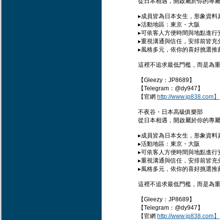
從日本相遇，開啟屬於你的專屬
▸成員皆為日本女生，形象資料
▸活動地區：東京・大阪
▸可依客人方便時間與地點進行
▸重視溝通與信任，安排前皆充
▸風格多元，依你的喜好挑選推
這裡不追求最低門檻，而是為
【Gleezy：JP8689】
【Telegram：@dy947】
【官網
http://www.jp838.com】
不夜谷・日本高級俱樂部
從日本相遇，開啟屬於你的專屬
▸成員皆為日本女生，形象資料
▸活動地區：東京・大阪
▸可依客人方便時間與地點進行
▸重視溝通與信任，安排前皆充
▸風格多元，依你的喜好挑選推
這裡不追求最低門檻，而是為
【Gleezy：JP8689】
【Telegram：@dy947】
【官網
http://www.jp838.com】