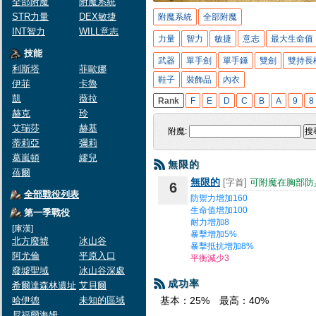
全部附魔
附魔系統
STR力量
DEX敏捷
附魔系統
全部附魔
INT智力
WILL意志
力量
智力
敏捷
意志
最大生命值
技能
武器
單手劍
單手錘
雙劍
雙持長
利斯塔
菲歐娜
鞋子
裝飾品
內衣
伊菲
卡魯
凱
薇拉
Rank
F
E
D
C
B
A
9
8
赫克
玲
艾瑞莎
赫基
附魔:
搜
蒂莉亞
彌莉
葛嵐頓
繆兒
無限的
蓓爾
無限的
[字首]
可附魔在胸部防
6
全部戰役列表
防禦力增加160
生命值增加100
第一季戰役
耐力增加8
[庫漢]
暴擊增加5%
北方廢墟
冰山谷
暴擊抵抗增加8%
阿尤倫
平原入口
平衡減少3
廢墟聖域
冰山谷深處
成功率
希爾達森林遺址
艾貝爾
哈伊德
未知的區域
基本：25%
最高：40%
尼福爾海姆