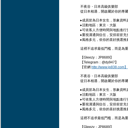
不夜谷・日本高級俱樂部
從日本相遇，開啟屬於你的專屬
▸成員皆為日本女生，形象資料
▸活動地區：東京・大阪
▸可依客人方便時間與地點進行
▸重視溝通與信任，安排前皆充
▸風格多元，依你的喜好挑選推
這裡不追求最低門檻，而是為
【Gleezy：JP8689】
【Telegram：@dy947】
【官網
http://www.jp838.com】
不夜谷・日本高級俱樂部
從日本相遇，開啟屬於你的專屬
▸成員皆為日本女生，形象資料
▸活動地區：東京・大阪
▸可依客人方便時間與地點進行
▸重視溝通與信任，安排前皆充
▸風格多元，依你的喜好挑選推
這裡不追求最低門檻，而是為
【Gleezy：JP8689】