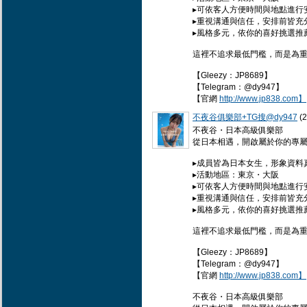
▸可依客人方便時間與地點進行
▸重視溝通與信任，安排前皆充
▸風格多元，依你的喜好挑選推
這裡不追求最低門檻，而是為
【Gleezy：JP8689】
【Telegram：@dy947】
【官網
http://www.jp838.com】
不夜谷俱樂部+TG搜@dy947
(2
不夜谷・日本高級俱樂部
從日本相遇，開啟屬於你的專屬
▸成員皆為日本女生，形象資料
▸活動地區：東京・大阪
▸可依客人方便時間與地點進行
▸重視溝通與信任，安排前皆充
▸風格多元，依你的喜好挑選推
這裡不追求最低門檻，而是為
【Gleezy：JP8689】
【Telegram：@dy947】
【官網
http://www.jp838.com】
不夜谷・日本高級俱樂部