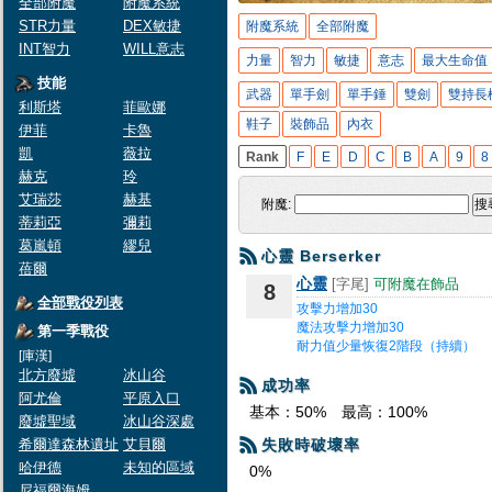
全部附魔
附魔系統
STR力量
DEX敏捷
附魔系統
全部附魔
INT智力
WILL意志
力量
智力
敏捷
意志
最大生命值
技能
武器
單手劍
單手錘
雙劍
雙持長
利斯塔
菲歐娜
鞋子
裝飾品
內衣
伊菲
卡魯
凱
薇拉
Rank
F
E
D
C
B
A
9
8
赫克
玲
艾瑞莎
赫基
附魔:
搜
蒂莉亞
彌莉
葛嵐頓
繆兒
心靈 Berserker
蓓爾
心靈
[字尾]
可附魔在飾品
8
全部戰役列表
攻擊力增加30
魔法攻擊力增加30
第一季戰役
耐力值少量恢復2階段（持續）
[庫漢]
北方廢墟
冰山谷
成功率
阿尤倫
平原入口
基本：50%
最高：100%
廢墟聖域
冰山谷深處
希爾達森林遺址
艾貝爾
失敗時破壞率
哈伊德
未知的區域
0%
尼福爾海姆