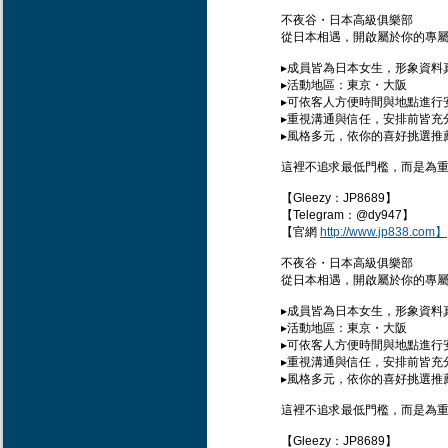
不夜谷・日本高級俱樂部
從日本相遇，開啟屬於你的專屬
▸成員皆為日本女生，形象資料
▸活動地區：東京・大阪
▸可依客人方便時間與地點進行
▸重視溝通與信任，安排前皆充
▸風格多元，依你的喜好挑選推
這裡不追求最低門檻，而是為
【Gleezy：JP8689】
【Telegram：@dy947】
【官網
http://www.jp838.com】
不夜谷・日本高級俱樂部
從日本相遇，開啟屬於你的專屬
▸成員皆為日本女生，形象資料
▸活動地區：東京・大阪
▸可依客人方便時間與地點進行
▸重視溝通與信任，安排前皆充
▸風格多元，依你的喜好挑選推
這裡不追求最低門檻，而是為
【Gleezy：JP8689】