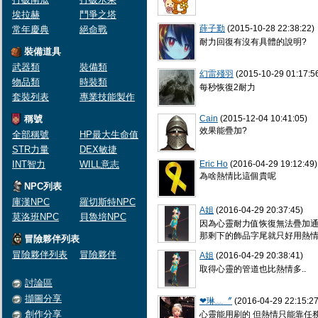
埃拉赫
鬥爭之塔
薛子勤
(2015-10-28 22:38:22)
常年慶典
絕命戰
耐力回復有沒有具體的說明?
裝備道具
武器類
裝備類
幻雷殘羽
(2015-10-29 01:17:5
物品類
時裝類
每秒恢復2耐力
套裝列表
專業技能製作
稱號
Cain
(2015-12-04 10:41:05)
效果能疊加?
全部稱號
HP最大生命值
STR力量
DEX敏捷
INT智力
WILL意志
Eric Ho
(2016-04-29 19:12:49)
為啥熱情比這個貴呢
NPC列表
庫漢NPC
羅切斯特NPC
A姐
(2016-04-29 20:37:45)
莫洛班NPC
貝魯培NPC
因為心靈耐力值恢復無法疊加通
那剩下的飾品字尾就只好用熱情
冒險夥伴列表
冒險夥伴列表
冒險夥伴
A姐
(2016-04-29 20:38:41)
取得心靈的管道也比熱情多..
討論區
擷圖分享
❤琳﹏〞
(2016-04-29 22:15:27
創作分享
心靈能用刷的 但熱情只能靠任務