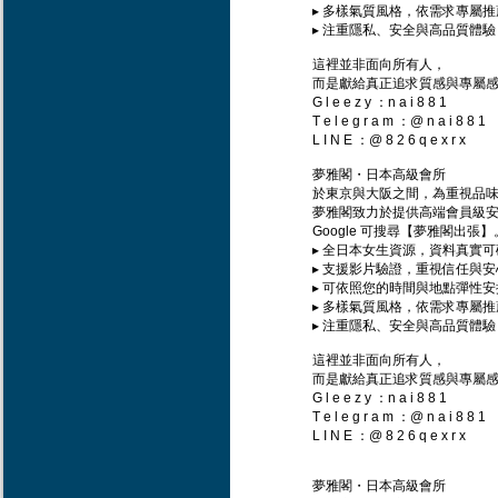
▸ 多樣氣質風格，依需求專屬推
▸ 注重隱私、安全與高品質體驗
這裡並非面向所有人，
而是獻給真正追求質感與專屬
G l e e z y ：n a i 8 8 1
T e l e g r a m ：@ n a i 8 8 1
L I N E ：@ 8 2 6 q e x r x
夢雅閣・日本高級會所
於東京與大阪之間，為重視品
夢雅閣致力於提供高端會員級
Google 可搜尋【夢雅閣出張】
▸ 全日本女生資源，資料真實可
▸ 支援影片驗證，重視信任與安
▸ 可依照您的時間與地點彈性安
▸ 多樣氣質風格，依需求專屬推
▸ 注重隱私、安全與高品質體驗
這裡並非面向所有人，
而是獻給真正追求質感與專屬
G l e e z y ：n a i 8 8 1
T e l e g r a m ：@ n a i 8 8 1
L I N E ：@ 8 2 6 q e x r x
夢雅閣・日本高級會所