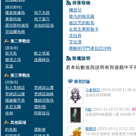
掉落怪物
[羅切斯特]
機雷兒
魔族根據地
地下水路
復仇的狼克羅
奧魯特城
地下墓穴
被詛咒的船長
羅切斯特城塔
未知的區域
女君主摩那魯卡
尼福爾海姆
克拉肯
第二季戰役
艾拉漢
[莫洛班]
覺醒的守門者拉巴沙特
新月島
船之墳墓
附魔說明
棘漠之境
迷霧峽谷
安溫
若本站數值與說明有與遊戲中不
第三季戰役
留言討論
[貝魯培]
初入梵締諾
梵締諾山麓
小倉朝日
(2015-10-08 11:46:4
梵締諾山腰
梵締諾巔峰
這張比較特殊喔
羅赫蘭平原
魔鎮貝魯培
多尼戈爾
傑利嶺
A姐
(2015-10-10 15:32:26)
[
埃甸
阿斯提拉
這張跟R9保護膜一樣 特別得 
其他區域
樂樂兒
(2015-10-11 22:11:23)
釣魚船
運動會
70~80月光峽谷 偵查者舒力特
打破南瓜
打破水果