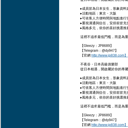
▸成員皆為日本女生，形象資料
▸活動地區：東京・大阪
▸可依客人方便時間與地點進行
▸重視溝通與信任，安排前皆充
▸風格多元，依你的喜好挑選推
這裡不追求最低門檻，而是為
【Gleezy：JP8689】
【Telegram：@dy947】
【官網
http://www.jp838.com】
不夜谷・日本高級俱樂部
從日本相遇，開啟屬於你的專屬
▸成員皆為日本女生，形象資料
▸活動地區：東京・大阪
▸可依客人方便時間與地點進行
▸重視溝通與信任，安排前皆充
▸風格多元，依你的喜好挑選推
這裡不追求最低門檻，而是為
【Gleezy：JP8689】
【Telegram：@dy947】
【官網
http://www.jp838.com】