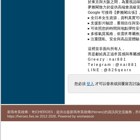
於東京與大阪之間，為重視品
夢雅閣致力於提供高端會員級
Google 可搜尋【夢雅閣出張】
▸ 全日本女生資源，資料真實可
▸ 支援影片驗證，重視信任與安
▸ 可依照您的時間與地點彈性安
▸ 多樣氣質風格，依需求專屬推
▸ 注重隱私、安全與高品質體驗
這裡並非面向所有人，
而是獻給真正追求質感與專屬
G l e e z y ：n a i 8 8 1
T e l e g r a m ：@ n a i 8 8 1
L I N E ：@ 8 2 6 q e x r x
您必須
登入
才可以發表或回覆留言討
新瑪奇英雄傳 :: 奇幻HEROES；提供台版新瑪奇英雄傳(Heroes)的資訊與交流服務
https://heroes.fws.tw 2012-2026, Powered by wsmwason