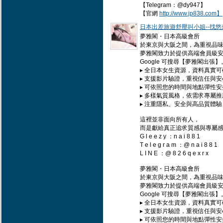
【Telegram：@dy947】
【官網
http://www.jp838.com】
日本出差旅遊舒壓叫小姐--找悠奈
夢雅閣・日本高級會所
於東京與大阪之間，為重視品
夢雅閣致力於提供高端會員級
Google 可搜尋【夢雅閣出張】
▸ 全日本女生資源，資料真實可
▸ 支援影片驗證，重視信任與安
▸ 可依照您的時間與地點彈性安
▸ 多樣氣質風格，依需求專屬推
▸ 注重隱私、安全與高品質體驗
這裡並非面向所有人，
而是獻給真正追求質感與專屬
G l e e z y ：n a i 8 8 1
T e l e g r a m ：@ n a i 8 8 1
L I N E ：@ 8 2 6 q e x r x
夢雅閣・日本高級會所
於東京與大阪之間，為重視品
夢雅閣致力於提供高端會員級
Google 可搜尋【夢雅閣出張】
▸ 全日本女生資源，資料真實可
▸ 支援影片驗證，重視信任與安
▸ 可依照您的時間與地點彈性安