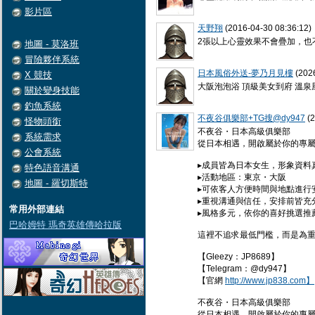
影片區
天野翔
(2016-04-30 08:36:12)
2張以上心靈效果不會疊加，也
地圖 - 莫洛班
冒險夥伴系統
日本風俗外送-夢乃月見樓
(2026
X 競技
大阪泡泡浴 頂級美女到府 溫泉風極
關於變身技能
釣魚系統
不夜谷俱樂部+TG搜@dy947
(2
怪物頭銜
不夜谷・日本高級俱樂部
系統需求
從日本相遇，開啟屬於你的專屬
公會系統
▸成員皆為日本女生，形象資料
特色語音溝通
▸活動地區：東京・大阪
地圖 - 羅切斯特
▸可依客人方便時間與地點進行
▸重視溝通與信任，安排前皆充
常用外部連結
▸風格多元，依你的喜好挑選推
巴哈姆特 瑪奇英雄傳哈拉版
這裡不追求最低門檻，而是為
【Gleezy：JP8689】
【Telegram：@dy947】
【官網
http://www.jp838.com】
不夜谷・日本高級俱樂部
從日本相遇，開啟屬於你的專屬